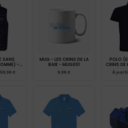
 SANS
MUG - LES CRINS DE LA
POLO (E
OMME) -
BAIE - MUG001
CRINS DE 
LA BAIE -
- 
59,99
€
9,99
€
À parti
K6113