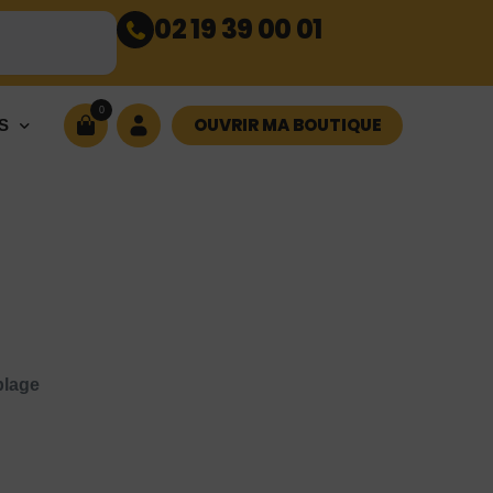
02 19 39 00 01
0
OUVRIR MA BOUTIQUE
S
plage