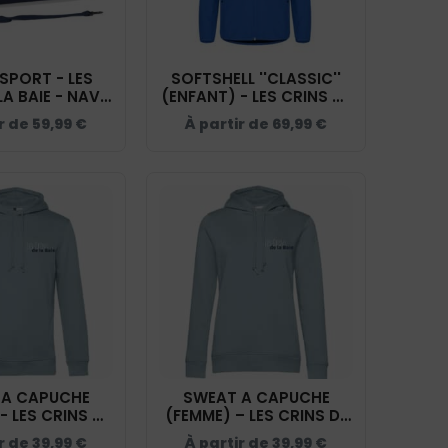
SPORT - LES
SOFTSHELL ''CLASSIC''
LA BAIE - NAVY
(ENFANT) - LES CRINS DE
 QD70S
LA BAIE - BLEU ROI -
ir de
59,99
€
À partir de
69,99
€
0200909
 A CAPUCHE
SWEAT A CAPUCHE
- LES CRINS DE
(FEMME) – LES CRINS DE
- BLEU CIEL -
LA BAIE - BLEU CIEL -
ir de
39,99
€
À partir de
39,99
€