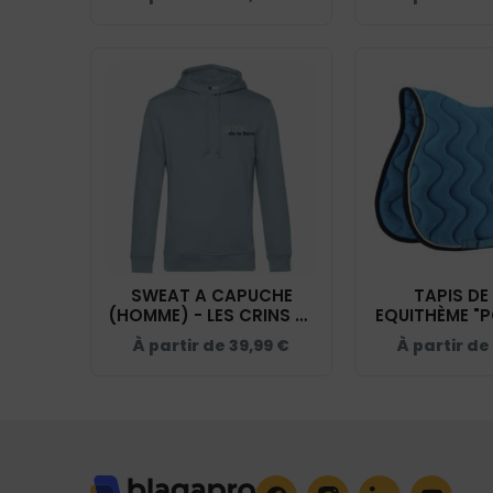
0200917
02009
SWEAT A CAPUCHE
TAPIS DE 
(HOMME) - LES CRINS DE
EQUITHÈME "P
LA BAIE - BLEU CIEL -
LES CRINS DE 
À partir de
39,99
€
À partir de
BCU33B
BLEUF VIF 