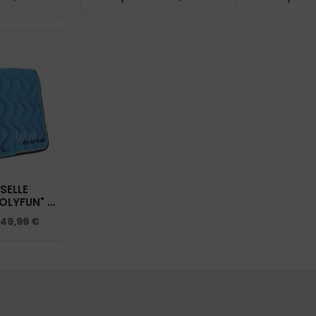
12
SELLE
OLYFUN" -
LA BAIE -
49,99
€
- 20444