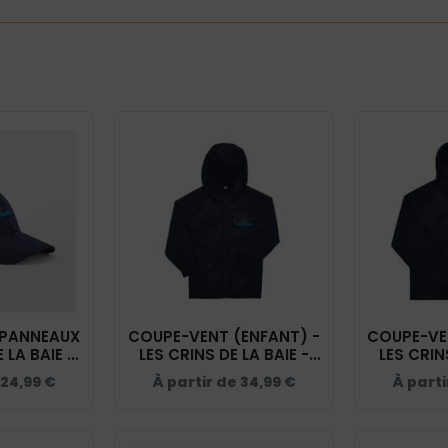
 PANNEAUX
COUPE-VENT (ENFANT) -
COUPE-VEN
 LA BAIE -
LES CRINS DE LA BAIE -
LES CRIN
BF018
NAVY - BC631
NAVY
24,99
€
À partir de
34,99
€
À parti