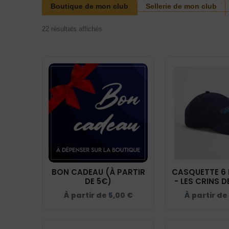
Boutique de mon club
Sellerie de mon club
22 résultats affichés
BON CADEAU (À PARTIR
CASQUETTE 6
DE 5€)
- LES CRINS DE
NAVY - 
À partir de
5,00
€
À partir de