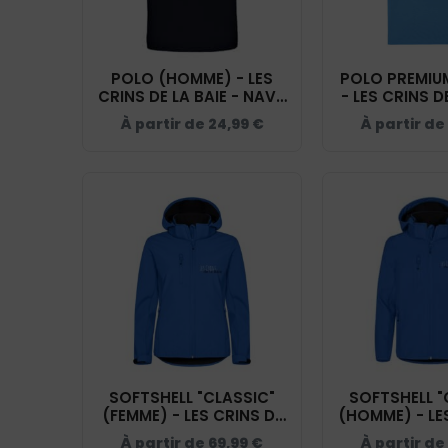
POLO (HOMME) - LES
POLO PREMIU
CRINS DE LA BAIE - NAVY
- LES CRINS DE
- BCID1
LAKE BLEU 
À partir de
24,99
€
À partir de
SOFTSHELL "CLASSIC"
SOFTSHELL "
(FEMME) - LES CRINS DE
(HOMME) - LE
LA BAIE - BLEU ROI -
LA BAIE - BL
À partir de
69,99
€
À partir de