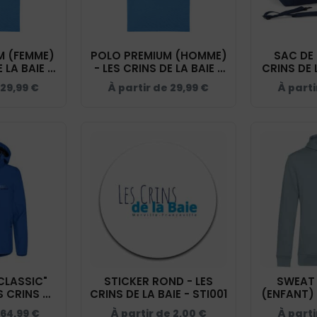
M (FEMME)
POLO PREMIUM (HOMME)
SAC DE 
 LA BAIE -
- LES CRINS DE LA BAIE -
CRINS DE 
- BCW463
LAKE BLEU - BCU426
-
29,99
€
À partir de
29,99
€
À part
CLASSIC"
STICKER ROND - LES
SWEAT
S CRINS DE
CRINS DE LA BAIE - STI001
(ENFANT) 
EU ROI -
LA BAIE 
64,99
€
À partir de
2,00
€
À part