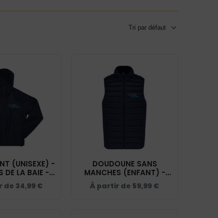
T (UNISEXE) -
DOUDOUNE SANS
S DE LA BAIE -
MANCHES (ENFANT) -
 - BC630
LES CRINS DE LA BAIE -
r de
34,99
€
À partir de
59,99
€
NAVY - K6115