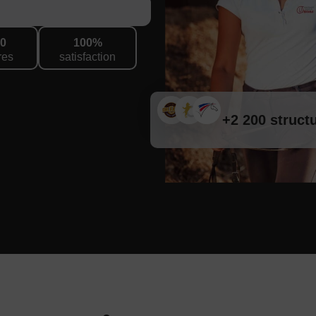
00
100
%
res
satisfaction
+
2 200
struct