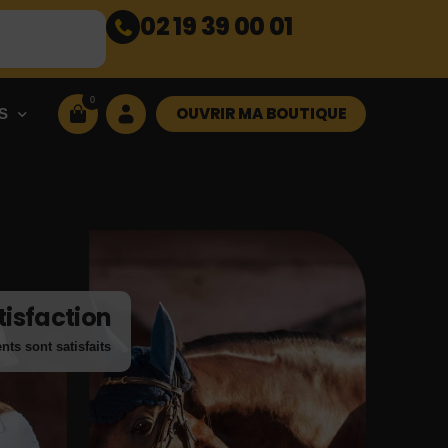
02 19 39 00 01
0
OUVRIR MA BOUTIQUE
S
tisfaction
nts sont satisfaits