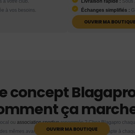
 à votre club.
Livraison rapide :
Sous 2
ée à vos besoins.
Échanges simplifiés :
Ga
OUVRIR MA BOUTIQU
e concept Blagapro
omment ça marche
 local ou
association sportive
renommée ? Chez Blagapro chaque
OUVRIR MA BOUTIQUE
 des mêmes avantages ! Notre solution flexible s'adapte à chaq