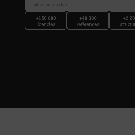
Rechercher un club...
+
150 000
+
40 000
+
2 2
licenciés
références
structu