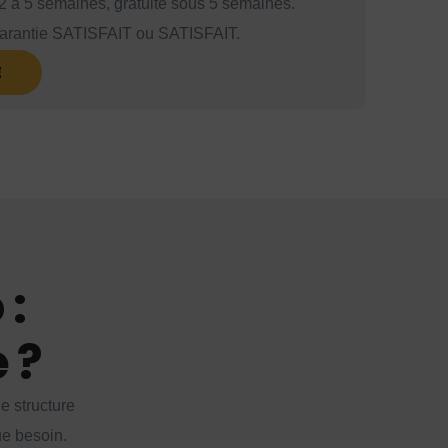
 à 5 semaines, gratuite sous 5 semaines.
rantie SATISFAIT ou SATISFAIT.
E
 :
 ?
 structure
ue besoin.