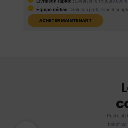
Livraison rapide :
Livraison en 5 jours ouvrés
Équipe dédiée :
Solution parfaitement adapt
ACHETER MAINTENANT
L
c
Petit club
bénéficie