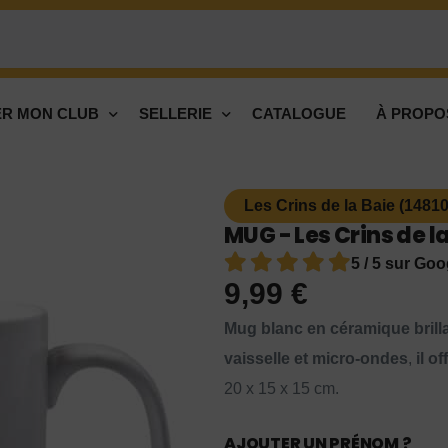
R MON CLUB
SELLERIE
CATALOGUE
À PROPO
Les Crins de la Baie (14810
MUG - Les Crins de l
5 / 5 sur Goo
9,99
€
Mug blanc en céramique brill
vaisselle et micro-ondes
,
il o
20 x 15 x 15 cm.
AJOUTER UN PRÉNOM ?