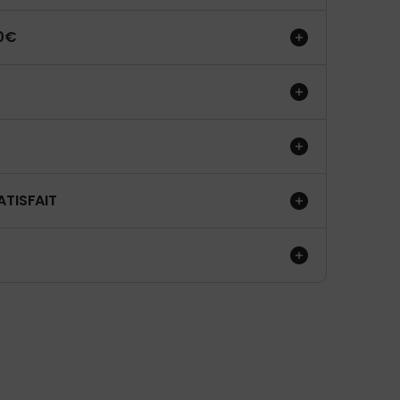
50€
ATISFAIT