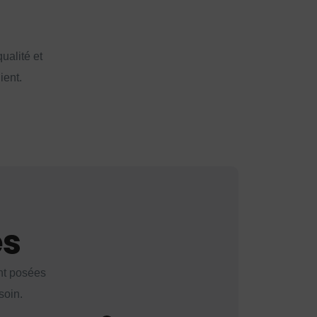
ualité et
ient.
es
nt posées
soin.