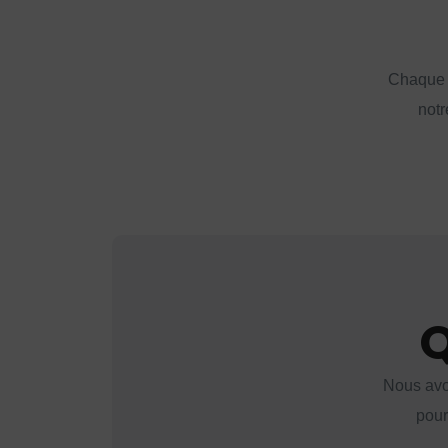
Chaque a
notr
Q
Nous avo
pour