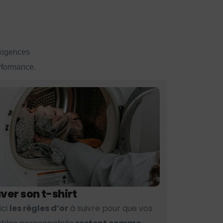
exigences
erformance.
ver son t-shirt
ici
les règles d’or
à suivre pour que vos