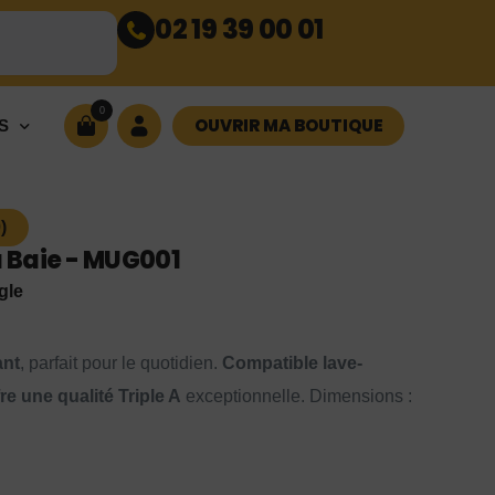
02 19 39 00 01
0
OUVRIR MA BOUTIQUE
S
)
a Baie - MUG001
gle
ant
, parfait pour le quotidien.
Compatible lave-
ffre une qualité Triple A
exceptionnelle. Dimensions :