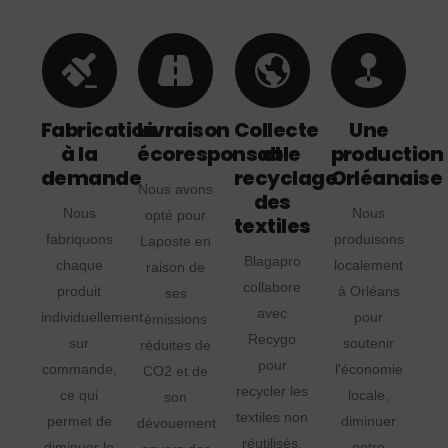
Fabrication
Livraison
Collecte
Une
à la
écoresponsable
et
production
demande
recyclage
Orléanaise
Nous avons
des
Nous
Nous
opté pour
textiles
fabriquons
produisons
Laposte en
Blagapro
chaque
localement
raison de
collabore
produit
à Orléans
ses
avec
individuellement
pour
émissions
Recygo
sur
soutenir
réduites de
pour
commande,
l'économie
CO2 et de
recycler les
ce qui
locale,
son
textiles non
permet de
diminuer
dévouement
réutilisés,
diminuer le
notre