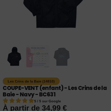
Les Crins de la Baie (14810)
COUPE-VENT (enfant) - Les Crins de la
Baie - Navy - BC631
5 / 5 sur Google
À partir de
34,99
€