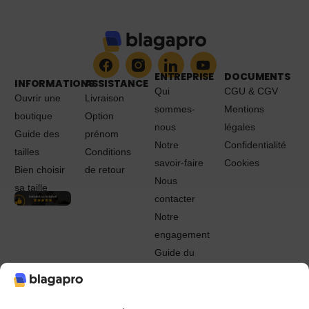
ENTREPRISE
DOCUMENTS
INFORMATIONS
ASSISTANCE
Qui
CGU & CGV
Ouvrir une
Livraison
sommes-
Mentions
boutique
Option
nous
légales
Guide des
prénom
Notre
Confidentialité
tailles
Conditions
savoir-faire
Cookies
Bien choisir
de retour
Nous
sa taille
contacter
Notre
engagement
Guide du
Pro
© 2022 - 2024 Blagapro. Tous droits réservés. Textiles
personnalisés à Orléans