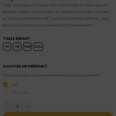
Léger et pratique, ce coupe-vent imperméable se replie dans sa
pochette zippée. Conçu à partir de matériaux recyclés, il contient
en moyenne 8 bouteilles PET post-consommation (550 ml). Idéal
pour vous protéger tout en respectant l’environnement.
TAILLE ENFANT
5/6
7/8
9/10
12/13
AJOUTER UN PRÉNOM ?
Donnez un style unique en personnalisant avec un prénom !
Non
Oui.
(
+
5,00
€
)
-
+