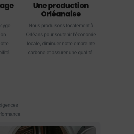
lage
Une production
Orléanaise
ecygo
Nous produisons localement à
non
Orléans pour soutenir l'économie
notre
locale, diminuer notre empreinte
lité.
carbone et assurer une qualité.
exigences
erformance.