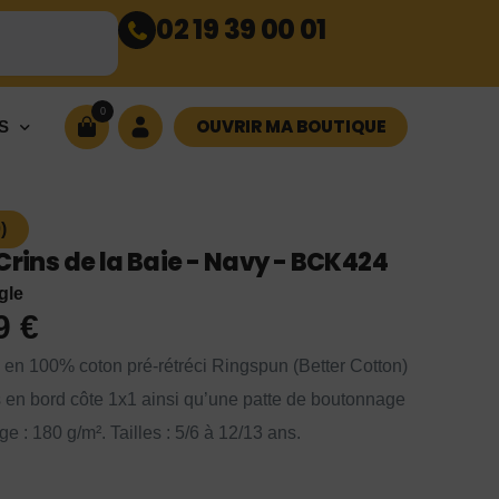
02 19 39 00 01
0
OUVRIR MA BOUTIQUE
S
)
Crins de la Baie - Navy - BCK424
gle
99
€
lo en 100% coton pré-rétréci Ringspun (Better Cotton)
 en bord côte 1x1 ainsi qu’une patte de boutonnage
 : 180 g/m². Tailles : 5/6 à 12/13 ans.