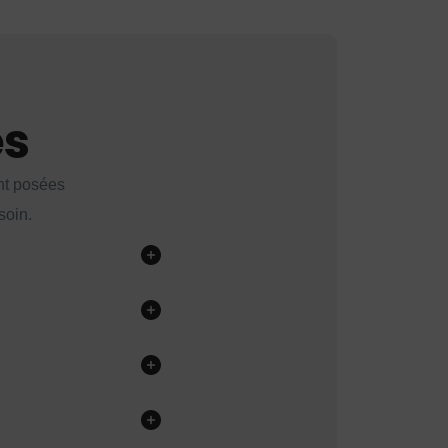
es
nt posées
soin.