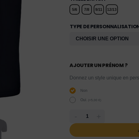
5/6
7/8
9/11
12/13
TYPE DE PERSONNALISATIO
AJOUTER UN PRÉNOM ?
Donnez un style unique en pers
Non
Oui.
(
+
5,00
€
)
-
+