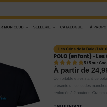
R MON CLUB
SELLERIE
CATALOGUE
À PROPO
Les Crins de la Baie (14810
POLO (enfant) - Les 
5 / 5 sur Goo
À partir de
24,
Confortable et résistant, ce po
présente un col et des manches
renforcée à 2 boutons. Grammage
TAILLE ENFANT