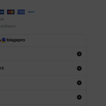
lub
 confiance
r
50€