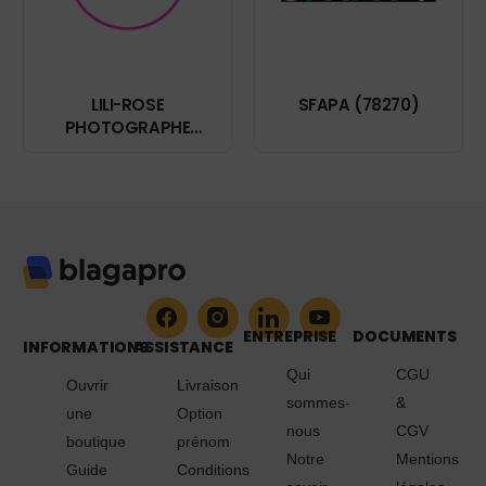
LILI-ROSE
SFAPA (78270)
PHOTOGRAPHE
(33220)
ENTREPRISE
DOCUMENTS
INFORMATIONS
ASSISTANCE
Qui
CGU
Ouvrir
Livraison
sommes-
&
une
Option
nous
CGV
boutique
prénom
Notre
Mentions
Guide
Conditions