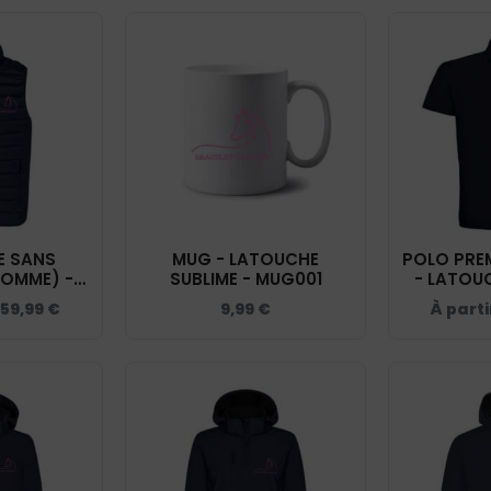
 SANS
MUG - LATOUCHE
POLO PRE
OMME) -
SUBLIME - MUG001
- LATOUC
UBLIME -
NAV
59,99
€
9,99
€
À part
K6113