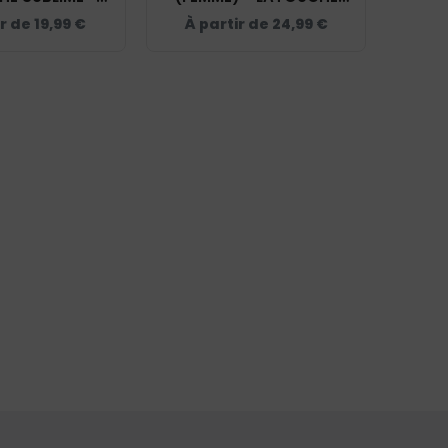
 - BC03TK
SUBLIME - NAVY - BC049
ir de
19,99
€
À partir de
24,99
€