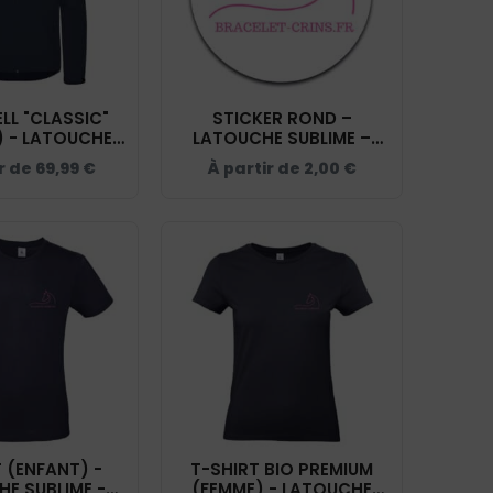
LL "CLASSIC"
STICKER ROND –
 - LATOUCHE
LATOUCHE SUBLIME –
E - NAVY -
STI001
ir de
69,99
€
À partir de
2,00
€
200912
 (ENFANT) -
T-SHIRT BIO PREMIUM
E SUBLIME -
(FEMME) - LATOUCHE