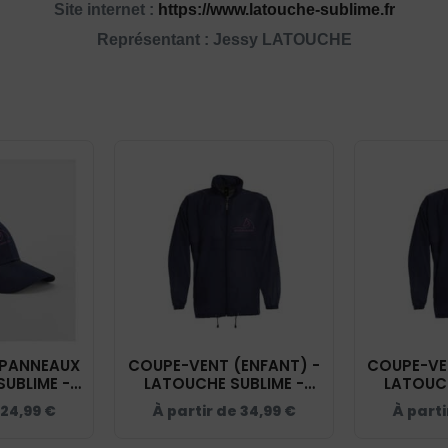
Site internet :
https://www.latouche-sublime.fr
Représentant : Jessy LATOUCHE
 PANNEAUX
COUPE-VENT (ENFANT) -
COUPE-VEN
SUBLIME -
LATOUCHE SUBLIME -
LATOUCH
BF018
NAVY - BC631
NAVY
24,99
€
À partir de
34,99
€
À parti