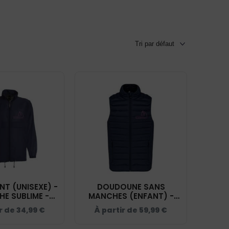
T (UNISEXE) -
DOUDOUNE SANS
E SUBLIME -
MANCHES (ENFANT) -
 - BC630
LATOUCHE SUBLIME -
r de
34,99
€
À partir de
59,99
€
NAVY - K6115