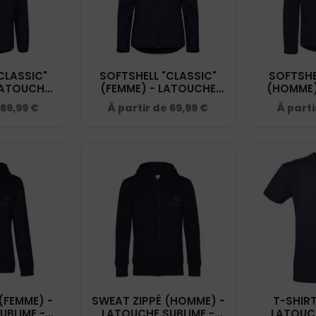
CLASSIC"
SOFTSHELL "CLASSIC"
SOFTSHE
LATOUCHE
(FEMME) - LATOUCHE
(HOMME)
 NAVY -
SUBLIME - NAVY -
SUBLIM
69,99
€
À partir de
69,99
€
À part
09
0200917
0
(FEMME) -
SWEAT ZIPPÉ (HOMME) -
T-SHIRT
UBLIME -
LATOUCHE SUBLIME -
LATOUCH