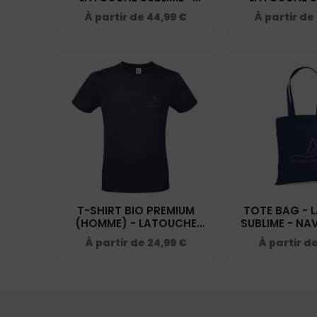
NAVY - K455
NAVY - B
À partir de
44,99
€
À partir de
T-SHIRT BIO PREMIUM
TOTE BAG - 
(HOMME) - LATOUCHE
SUBLIME - NA
SUBLIME - NAVY - BC048
À partir de
24,99
€
À partir d