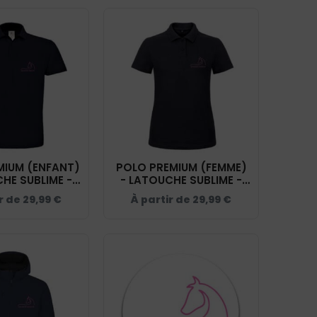
MIUM (ENFANT)
POLO PREMIUM (FEMME)
HE SUBLIME -
- LATOUCHE SUBLIME -
Y - K249
NAVY - BCW463
ir de
29,99
€
À partir de
29,99
€