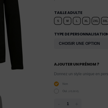
TAILLE ADULTE
S
M
L
XL
2XL
3XL
TYPE DE PERSONNALISATIO
AJOUTER UN PRÉNOM ?
Donnez un style unique en pers
Non
Oui.
(
+
5,00
€
)
-
+