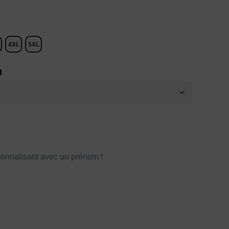
4XL
5XL
N
onnalisant avec un prénom !