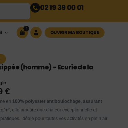
02 19 39 00 01
0
OUVRIR MA BOUTIQUE
S
)
zippée (homme) – Ecurie de la
gle
99
€
mme en
100% polyester antiboulochage, assurant
 g/m², elle procure une chaleur exceptionnelle et
atiques. Idéale pour toutes vos activités en plein air