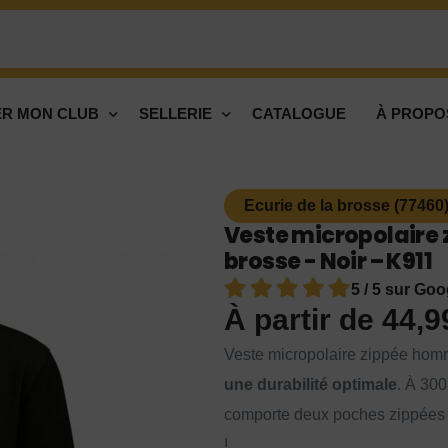
R MON CLUB
SELLERIE
CATALOGUE
À PROPO
Ecurie de la brosse (77460
Veste micropolaire 
brosse - Noir – K911
5 / 5 sur Goo
À partir de
44,
Veste micropolaire zippée ho
une durabilité optimale
. À 300
comporte deux poches zippées pr
!