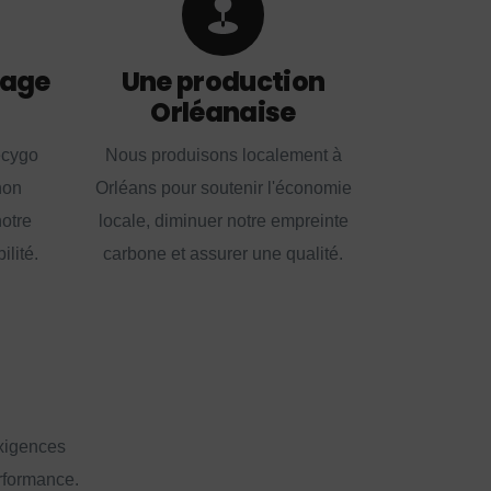
lage
Une production
Orléanaise
ecygo
Nous produisons localement à
non
Orléans pour soutenir l'économie
notre
locale, diminuer notre empreinte
lité.
carbone et assurer une qualité.
exigences
erformance.