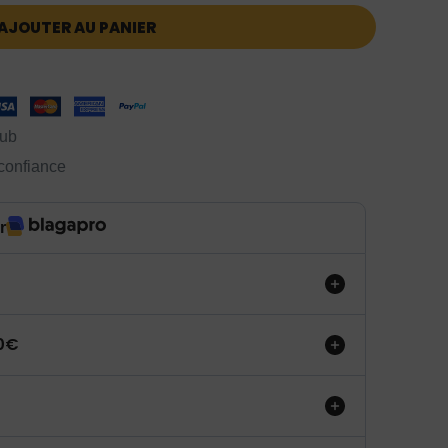
AJOUTER AU PANIER
lub
 confiance
r
50€