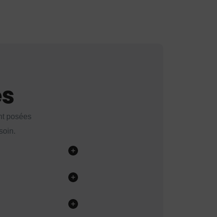
es
nt posées
soin.