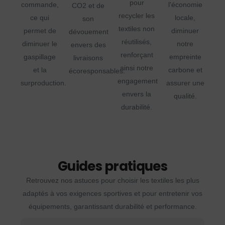
pour
commande,
l'économie
CO2 et de
recycler les
ce qui
locale,
son
textiles non
permet de
diminuer
dévouement
réutilisés,
diminuer le
notre
envers des
renforçant
gaspillage
empreinte
livraisons
ainsi notre
et la
carbone et
écoresponsables.
engagement
surproduction.
assurer une
envers la
qualité.
durabilité.
Guides pratiques
Retrouvez nos astuces pour choisir les textiles les plus
adaptés à vos exigences sportives et pour entretenir vos
équipements, garantissant durabilité et performance.