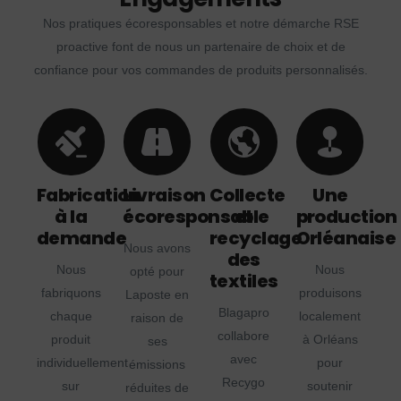
Nos pratiques écoresponsables et notre démarche RSE
proactive font de nous un partenaire de choix et de
confiance pour vos commandes de produits personnalisés.
Fabrication
Livraison
Collecte
Une
à la
écoresponsable
et
production
demande
recyclage
Orléanaise
Nous avons
des
Nous
Nous
opté pour
textiles
fabriquons
produisons
Laposte en
Blagapro
chaque
localement
raison de
collabore
produit
à Orléans
ses
avec
individuellement
pour
émissions
Recygo
sur
soutenir
réduites de