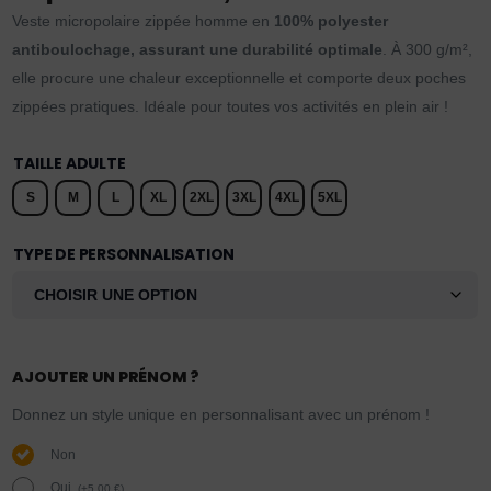
Veste micropolaire zippée homme en
100% polyester
antiboulochage, assurant une durabilité optimale
. À 300 g/m²,
elle procure une chaleur exceptionnelle et comporte deux poches
zippées pratiques. Idéale pour toutes vos activités en plein air !
TAILLE ADULTE
S
M
L
XL
2XL
3XL
4XL
5XL
TYPE DE PERSONNALISATION
AJOUTER UN PRÉNOM ?
Donnez un style unique en personnalisant avec un prénom !
Non
Oui.
(
+
5,00
€
)