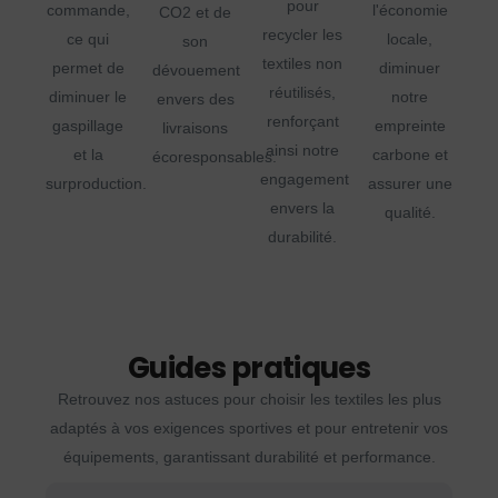
pour
commande,
l'économie
CO2 et de
recycler les
ce qui
locale,
son
textiles non
permet de
diminuer
dévouement
réutilisés,
diminuer le
notre
envers des
renforçant
gaspillage
empreinte
livraisons
ainsi notre
et la
carbone et
écoresponsables.
engagement
surproduction.
assurer une
envers la
qualité.
durabilité.
Guides pratiques
Retrouvez nos astuces pour choisir les textiles les plus
adaptés à vos exigences sportives et pour entretenir vos
équipements, garantissant durabilité et performance.