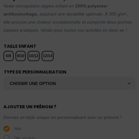
Veste micropolaire zippée enfant en
100% polyester
antiboulochage,
assurant une durabilité optimale. À 300 g/m²,
elle procure une chaleur exceptionnelle et comporte deux poches
zippées pratiques. Idéale pour toutes vos activités en plein air !
TAILLE ENFANT
6/8
8/10
10/12
12/14
TYPE DE PERSONNALISATION
AJOUTER UN PRÉNOM ?
Donnez un style unique en personnalisant avec un prénom !
Non
Oui.
(
+
5,00
€
)