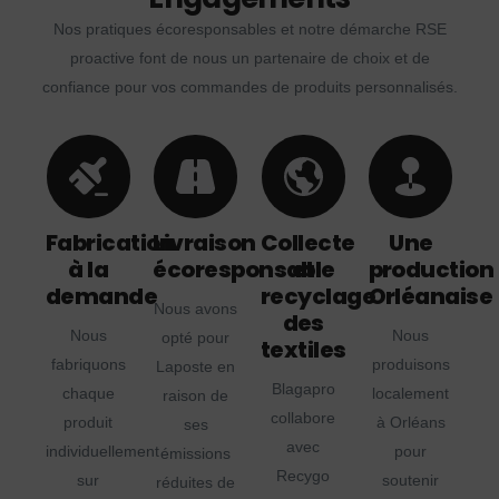
Nos pratiques écoresponsables et notre démarche RSE
proactive font de nous un partenaire de choix et de
confiance pour vos commandes de produits personnalisés.
Fabrication
Livraison
Collecte
Une
à la
écoresponsable
et
production
demande
recyclage
Orléanaise
Nous avons
des
Nous
Nous
opté pour
textiles
fabriquons
produisons
Laposte en
Blagapro
chaque
localement
raison de
collabore
produit
à Orléans
ses
avec
individuellement
pour
émissions
Recygo
sur
soutenir
réduites de