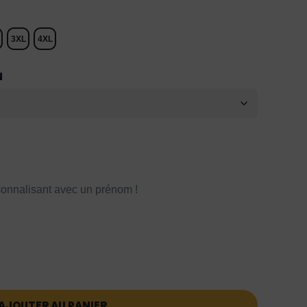
3XL
4XL
N
onnalisant avec un prénom !
AJOUTER AU PANIER