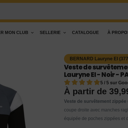
R MON CLUB
SELLERIE
CATALOGUE
À PROPO
BERNARD Lauryne EI (377
Veste de survêteme
Lauryne EI - Noir - 
5 / 5 sur Goo
À partir de
39,
Veste de survêtement zippée 
coupe droite avec manches ragla
équipée de poches zippées et d’