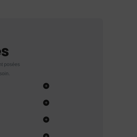
es
nt posées
soin.