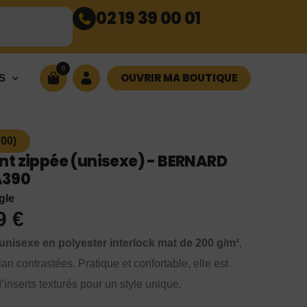
02 19 39 00 01
0
OUVRIR MA BOUTIQUE
S
00)
nt zippée (unisexe) - BERNARD
PA390
gle
99
€
unisexe en polyester interlock mat de 200 g/m²
,
n contrastées. Pratique et confortable, elle est
inserts texturés pour un style unique.