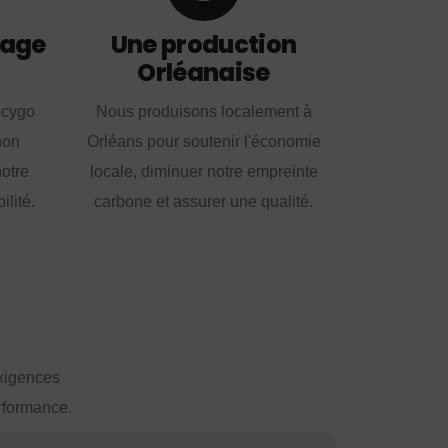
lage
Une production
Orléanaise
ecygo
Nous produisons localement à
non
Orléans pour soutenir l'économie
notre
locale, diminuer notre empreinte
lité.
carbone et assurer une qualité.
exigences
erformance.