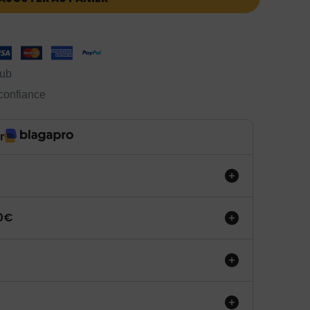
lub
 confiance
r
50€