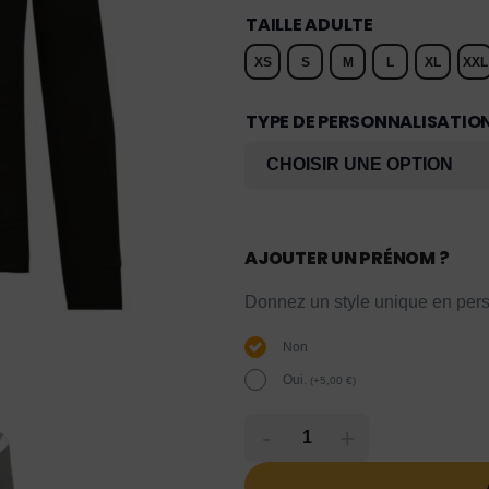
TAILLE ADULTE
XS
S
M
L
XL
XXL
TYPE DE PERSONNALISATIO
AJOUTER UN PRÉNOM ?
Donnez un style unique en pers
Non
Oui.
(
+
5,00
€
)
-
+