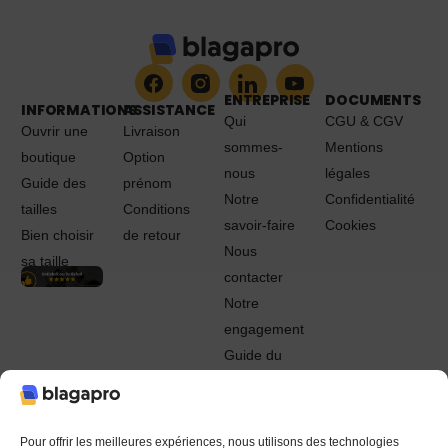
ENTREPRISE
DOCUMENTS
INFORMATIONS
ASSISTANCE
Qui
CGU & CGV
Ouvrir une
Livraison
sommes-
Mentions
boutique
Option
nous
légales
Guide des
prénom
Notre
Confidentialité
tailles
Conditions
savoir-faire
Cookies
Bien choisir
de retour
Nous
sa taille
contacter
Notre
engagement
Guide du
Pro
© 2022 - 2024 Blagapro. Tous droits réservés. Textiles
personnalisés à Orléans
Pour offrir les meilleures expériences, nous utilisons des technologies