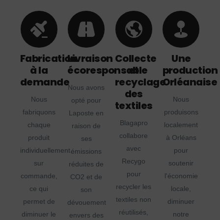
Fabrication
Livraison
Collecte
Une
à la
écoresponsable
et
production
demande
recyclage
Orléanaise
Nous avons
des
Nous
Nous
opté pour
textiles
fabriquons
produisons
Laposte en
Blagapro
chaque
localement
raison de
collabore
produit
à Orléans
ses
avec
individuellement
pour
émissions
Recygo
sur
soutenir
réduites de
pour
commande,
l'économie
CO2 et de
recycler les
ce qui
locale,
son
textiles non
permet de
diminuer
dévouement
réutilisés,
diminuer le
notre
envers des