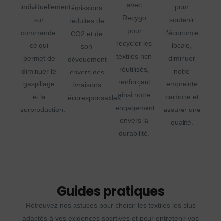
avec
individuellement
pour
émissions
Recygo
sur
soutenir
réduites de
pour
commande,
l'économie
CO2 et de
recycler les
ce qui
locale,
son
textiles non
permet de
diminuer
dévouement
réutilisés,
diminuer le
notre
envers des
renforçant
gaspillage
empreinte
livraisons
ainsi notre
et la
carbone et
écoresponsables.
engagement
surproduction.
assurer une
envers la
qualité.
durabilité.
Guides pratiques
Retrouvez nos astuces pour choisir les textiles les plus
adaptés à vos exigences sportives et pour entretenir vos