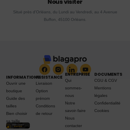
Nous visiter
Situé près d'Orléans, du Lundi au Vendredi, au 4 Avenue
Buffon, 45100 Orléans.
ENTREPRISE
DOCUMENTS
INFORMATIONS
ASSISTANCE
Qui
CGU & CGV
Ouvrir une
Livraison
sommes-
Mentions
boutique
Option
nous
légales
Guide des
prénom
Notre
Confidentialité
tailles
Conditions
savoir-faire
Cookies
Bien choisir
de retour
Nous
sa taille
contacter