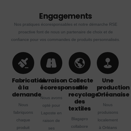
Engagements
Nos pratiques écoresponsables et notre démarche RSE
proactive font de nous un partenaire de choix et de
confiance pour vos commandes de produits personnalisés.
Fabrication
Livraison
Collecte
Une
à la
écoresponsable
et
production
demande
recyclage
Orléanaise
Nous avons
des
Nous
Nous
opté pour
textiles
fabriquons
produisons
Laposte en
Blagapro
chaque
localement
raison de
collabore
produit
à Orléans
ses