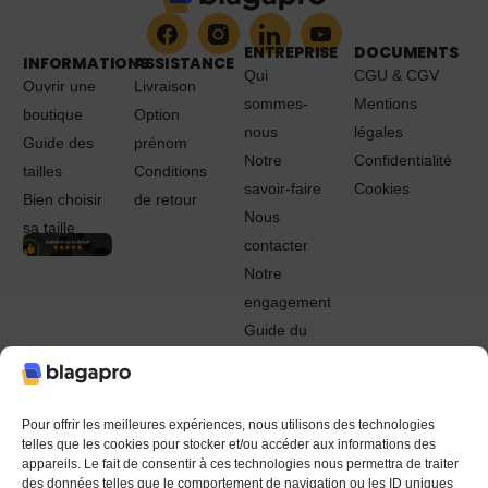
ENTREPRISE
DOCUMENTS
INFORMATIONS
ASSISTANCE
Qui
CGU & CGV
Ouvrir une
Livraison
sommes-
Mentions
boutique
Option
nous
légales
Guide des
prénom
Notre
Confidentialité
tailles
Conditions
savoir-faire
Cookies
Bien choisir
de retour
Nous
sa taille
contacter
Notre
engagement
Guide du
Pro
© 2022 - 2024 Blagapro. Tous droits réservés. Textiles
personnalisés à Orléans
Pour offrir les meilleures expériences, nous utilisons des technologies
telles que les cookies pour stocker et/ou accéder aux informations des
appareils. Le fait de consentir à ces technologies nous permettra de traiter
des données telles que le comportement de navigation ou les ID uniques