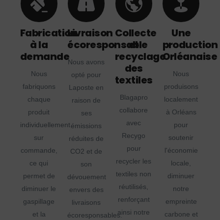
Fabrication
Livraison
Collecte
Une
à la
écoresponsable
et
production
demande
recyclage
Orléanaise
Nous avons
des
Nous
Nous
opté pour
textiles
fabriquons
produisons
Laposte en
Blagapro
chaque
localement
raison de
collabore
produit
à Orléans
ses
avec
individuellement
pour
émissions
Recygo
sur
soutenir
réduites de
pour
commande,
l'économie
CO2 et de
recycler les
ce qui
locale,
son
textiles non
permet de
diminuer
dévouement
réutilisés,
diminuer le
notre
envers des
renforçant
gaspillage
empreinte
livraisons
ainsi notre
et la
carbone et
écoresponsables.