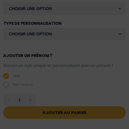
TYPE DE PERSONNALISATION
AJOUTER UN PRÉNOM ?
Donnez un style unique en personnalisant avec un prénom !
Non
Oui.
(
+
5,00
€
)
-
+
AJOUTER AU PANIER