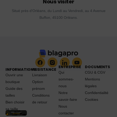
Nous visiter
Situé près d'Orléans, du Lundi au Vendredi, au 4 Avenue
Buffon, 45100 Orléans.
ENTREPRISE
DOCUMENTS
INFORMATIONS
ASSISTANCE
Qui
CGU & CGV
Ouvrir une
Livraison
sommes-
Mentions
boutique
Option
nous
légales
Guide des
prénom
Notre
Confidentialité
tailles
Conditions
savoir-faire
Cookies
Bien choisir
de retour
Nous
sa taille
contacter