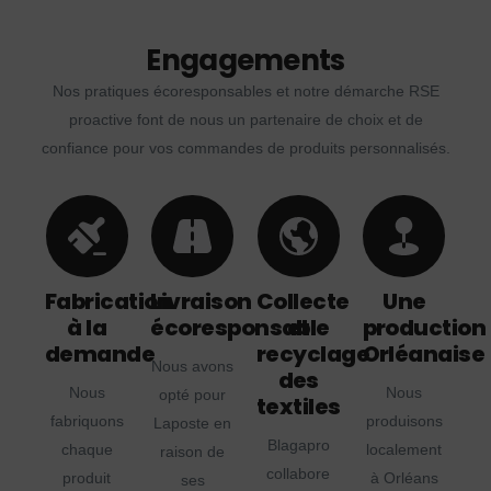
Engagements
Nos pratiques écoresponsables et notre démarche RSE
proactive font de nous un partenaire de choix et de
confiance pour vos commandes de produits personnalisés.
Fabrication
Livraison
Collecte
Une
à la
écoresponsable
et
production
demande
recyclage
Orléanaise
Nous avons
des
Nous
Nous
opté pour
textiles
fabriquons
produisons
Laposte en
Blagapro
chaque
localement
raison de
collabore
produit
à Orléans
ses