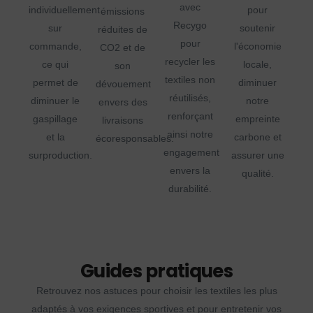
avec
individuellement
pour
émissions
Recygo
sur
soutenir
réduites de
pour
commande,
l'économie
CO2 et de
recycler les
ce qui
locale,
son
textiles non
permet de
diminuer
dévouement
réutilisés,
diminuer le
notre
envers des
renforçant
gaspillage
empreinte
livraisons
ainsi notre
et la
carbone et
écoresponsables.
engagement
surproduction.
assurer une
envers la
qualité.
durabilité.
Guides pratiques
Retrouvez nos astuces pour choisir les textiles les plus
adaptés à vos exigences sportives et pour entretenir vos