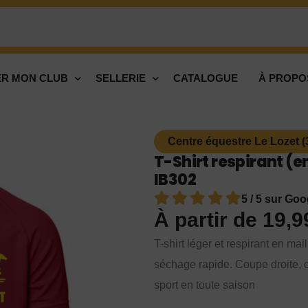
R MON CLUB
SELLERIE
CATALOGUE
À PROPO
Centre équestre Le Lozet (
T-Shirt respirant (e
IB302
5 / 5 sur Goo
À partir de
19,
T-shirt léger et respirant en ma
séchage rapide. Coupe droite, co
sport en toute saison