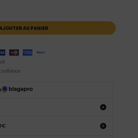
AJOUTER AU PANIER
lub
 confiance
r
50€