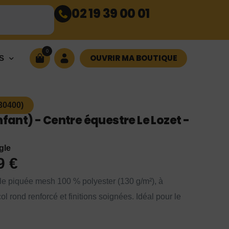
02 19 39 00 01
0
OUVRIR MA BOUTIQUE
S
30400)
nfant) - Centre équestre Le Lozet -
gle
99
€
ille piquée mesh 100 % polyester (130 g/m²), à
l rond renforcé et finitions soignées. Idéal pour le