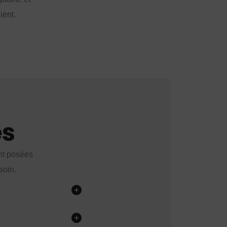
ient.
es
nt posées
soin.