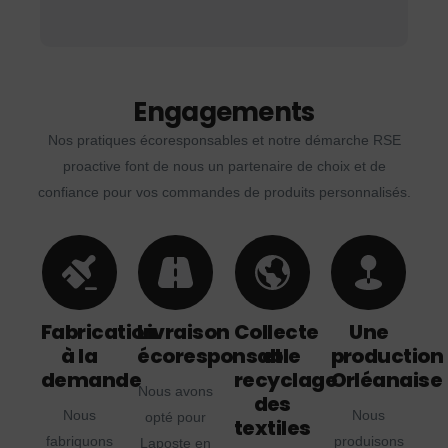
Engagements
Nos pratiques écoresponsables et notre démarche RSE
proactive font de nous un partenaire de choix et de
confiance pour vos commandes de produits personnalisés.
Fabrication
Livraison
Collecte
Une
à la
écoresponsable
et
production
demande
recyclage
Orléanaise
Nous avons
des
Nous
Nous
opté pour
textiles
fabriquons
produisons
Laposte en