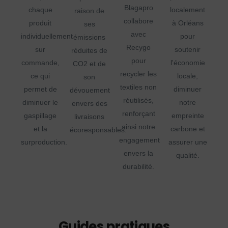
Blagapro
chaque
localement
raison de
collabore
produit
à Orléans
ses
avec
individuellement
pour
émissions
Recygo
sur
soutenir
réduites de
pour
commande,
l'économie
CO2 et de
recycler les
ce qui
locale,
son
textiles non
permet de
diminuer
dévouement
réutilisés,
diminuer le
notre
envers des
renforçant
gaspillage
empreinte
livraisons
ainsi notre
et la
carbone et
écoresponsables.
engagement
surproduction.
assurer une
envers la
qualité.
durabilité.
Guides pratiques