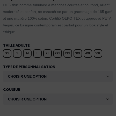
Le T-shirt homme tubulaire à manches courtes et col rond, alliant
modernité et confort, se caractérise par un grammage de 185 g/m²
et une matière 100% coton. Certifié OEKO-TEX et approuvé PETA
Vegan, ce basique contemporain est parfait pour un look stylé et
éthique.
TAILLE ADULTE
XS
S
M
L
XL
XXL
2XL
3XL
4XL
5XL
TYPE DE PERSONNALISATION
COULEUR