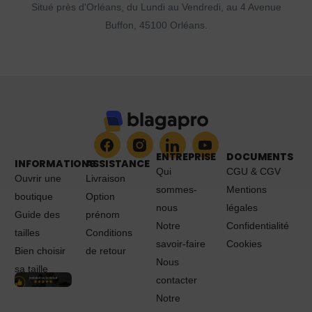
Situé près d'Orléans, du Lundi au Vendredi, au 4 Avenue
Buffon, 45100 Orléans.
ENTREPRISE
DOCUMENTS
INFORMATIONS
ASSISTANCE
Qui
CGU & CGV
Ouvrir une
Livraison
sommes-
Mentions
boutique
Option
nous
légales
Guide des
prénom
Notre
Confidentialité
tailles
Conditions
savoir-faire
Cookies
Bien choisir
de retour
Nous
sa taille
contacter
Notre