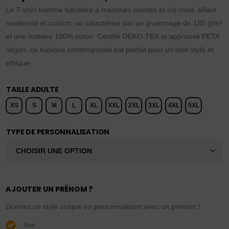
Le T-shirt homme tubulaire à manches courtes et col rond, alliant
modernité et confort, se caractérise par un grammage de 185 g/m²
et une matière 100% coton. Certifié OEKO-TEX et approuvé PETA
Vegan, ce basique contemporain est parfait pour un look stylé et
éthique.
TAILLE ADULTE
XS
S
M
L
XL
XXL
2XL
3XL
4XL
5XL
TYPE DE PERSONNALISATION
AJOUTER UN PRÉNOM ?
Donnez un style unique en personnalisant avec un prénom !
Non