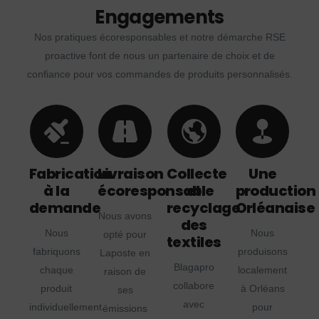
Engagements
Nos pratiques écoresponsables et notre démarche RSE
proactive font de nous un partenaire de choix et de
confiance pour vos commandes de produits personnalisés.
Fabrication
Livraison
Collecte
Une
à la
écoresponsable
et
production
demande
recyclage
Orléanaise
Nous avons
des
Nous
Nous
opté pour
textiles
fabriquons
produisons
Laposte en
Blagapro
chaque
localement
raison de
collabore
produit
à Orléans
ses
avec
individuellement
pour
émissions