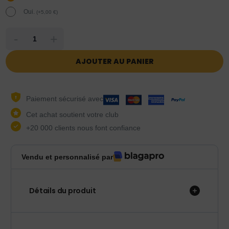
Oui.
(
+
5,00
€
)
-
+
AJOUTER AU PANIER
Paiement sécurisé avec
Cet achat soutient votre club
+20 000 clients nous font confiance
Vendu et personnalisé par
Détails du produit