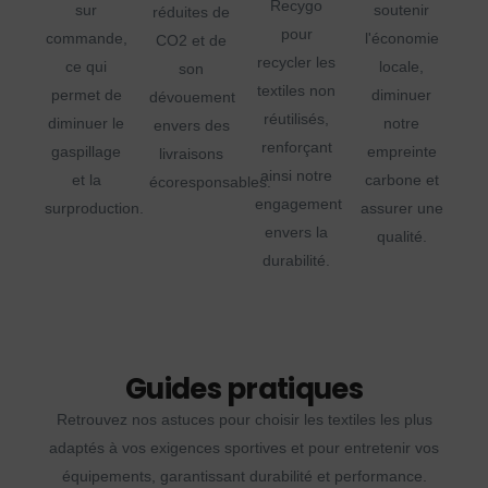
Recygo
sur
soutenir
réduites de
pour
commande,
l'économie
CO2 et de
recycler les
ce qui
locale,
son
textiles non
permet de
diminuer
dévouement
réutilisés,
diminuer le
notre
envers des
renforçant
gaspillage
empreinte
livraisons
ainsi notre
et la
carbone et
écoresponsables.
engagement
surproduction.
assurer une
envers la
qualité.
durabilité.
Guides pratiques
Retrouvez nos astuces pour choisir les textiles les plus
adaptés à vos exigences sportives et pour entretenir vos
équipements, garantissant durabilité et performance.