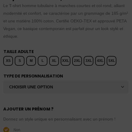
Le T-shirt homme tubulaire à manches courtes et col rond, alliant
modernité et confort, se caractérise par un grammage de 185 g/m²
et une matière 100% coton. Certifié OEKO-TEX et approuvé PETA
Vegan, ce basique contemporain est parfait pour un look stylé et
éthique.
TAILLE ADULTE
XS
S
M
L
XL
XXL
2XL
3XL
4XL
5XL
TYPE DE PERSONNALISATION
AJOUTER UN PRÉNOM ?
Donnez un style unique en personnalisant avec un prénom !
Non