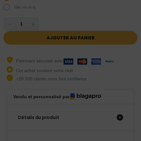
Oui.
(
+
5,00
€
)
-
+
AJOUTER AU PANIER
Paiement sécurisé avec
Cet achat soutient votre club
+20 000 clients nous font confiance
Vendu et personnalisé par
Détails du produit