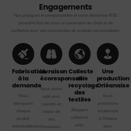
Engagements
Nos pratiques écoresponsables et notre démarche RSE
proactive font de nous un partenaire de choix et de
confiance pour vos commandes de produits personnalisés.
Fabrication
Livraison
Collecte
Une
à la
écoresponsable
et
production
demande
recyclage
Orléanaise
Nous avons
des
Nous
Nous
opté pour
textiles
fabriquons
produisons
Laposte en
Blagapro
chaque
localement
raison de
collabore
produit
à Orléans
ses
avec
individuellement
pour
émissions