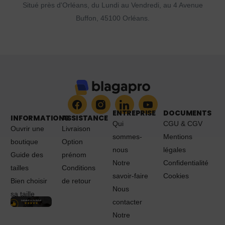
Situé près d'Orléans, du Lundi au Vendredi, au 4 Avenue
Buffon, 45100 Orléans.
ENTREPRISE
DOCUMENTS
INFORMATIONS
ASSISTANCE
Qui
CGU & CGV
Ouvrir une
Livraison
sommes-
Mentions
boutique
Option
nous
légales
Guide des
prénom
Notre
Confidentialité
tailles
Conditions
savoir-faire
Cookies
Bien choisir
de retour
Nous
sa taille
contacter
Notre