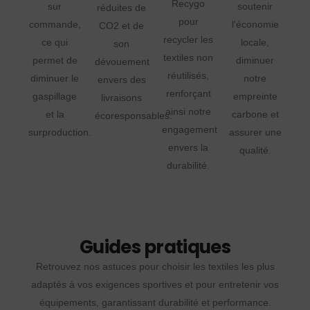
Recygo
sur
soutenir
réduites de
pour
commande,
l'économie
CO2 et de
recycler les
ce qui
locale,
son
textiles non
permet de
diminuer
dévouement
réutilisés,
diminuer le
notre
envers des
renforçant
gaspillage
empreinte
livraisons
ainsi notre
et la
carbone et
écoresponsables.
engagement
surproduction.
assurer une
envers la
qualité.
durabilité.
Guides pratiques
Retrouvez nos astuces pour choisir les textiles les plus
adaptés à vos exigences sportives et pour entretenir vos
équipements, garantissant durabilité et performance.