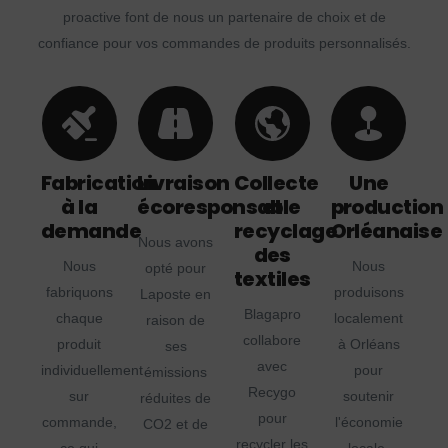
proactive font de nous un partenaire de choix et de
confiance pour vos commandes de produits personnalisés.
Fabrication
Livraison
Collecte
Une
à la
écoresponsable
et
production
demande
recyclage
Orléanaise
Nous avons
des
Nous
Nous
opté pour
textiles
fabriquons
produisons
Laposte en
Blagapro
chaque
localement
raison de
collabore
produit
à Orléans
ses
avec
individuellement
pour
émissions
Recygo
sur
soutenir
réduites de
pour
commande,
l'économie
CO2 et de
recycler les
ce qui
locale,