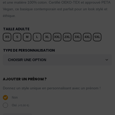
et une matière 100% coton. Certifié OEKO-TEX et approuvé PETA
Vegan, ce basique contemporain est parfait pour un look stylé et
éthique.
TAILLE ADULTE
XS
S
M
L
XL
XXL
2XL
3XL
4XL
5XL
TYPE DE PERSONNALISATION
AJOUTER UN PRÉNOM ?
Donnez un style unique en personnalisant avec un prénom !
Non
Oui.
(
+
5,00
€
)