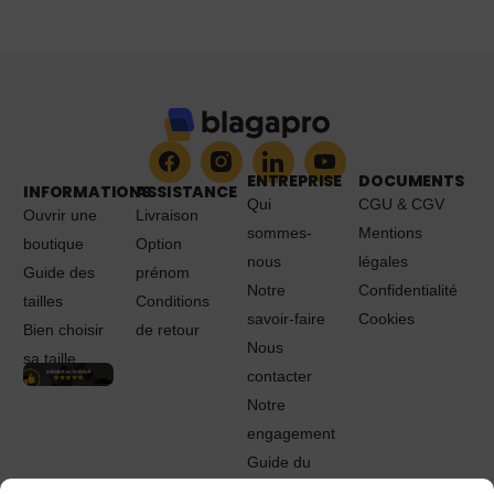
ENTREPRISE
DOCUMENTS
INFORMATIONS
ASSISTANCE
Qui
CGU & CGV
Ouvrir une
Livraison
sommes-
Mentions
boutique
Option
nous
légales
Guide des
prénom
Notre
Confidentialité
tailles
Conditions
savoir-faire
Cookies
Bien choisir
de retour
Nous
sa taille
contacter
Notre
engagement
Guide du
Pro