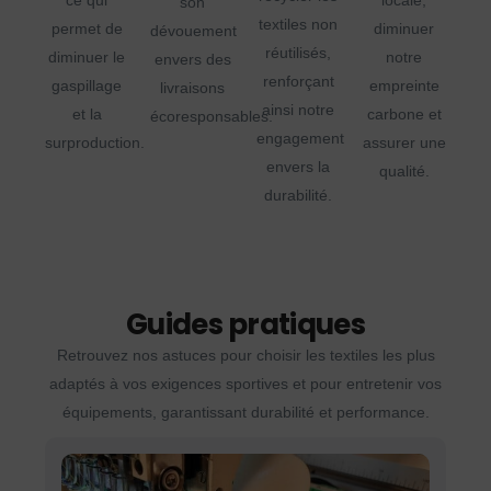
son
textiles non
permet de
diminuer
dévouement
réutilisés,
diminuer le
notre
envers des
renforçant
gaspillage
empreinte
livraisons
ainsi notre
et la
carbone et
écoresponsables.
engagement
surproduction.
assurer une
envers la
qualité.
durabilité.
Guides pratiques
Retrouvez nos astuces pour choisir les textiles les plus
adaptés à vos exigences sportives et pour entretenir vos
équipements, garantissant durabilité et performance.