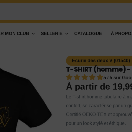
R MON CLUB
SELLERIE
CATALOGUE
À PROPO
Ecurie des deux V (01540)
T-SHIRT (homme) - E
5 / 5 sur Goo
À partir de
19,
Le T-shirt homme tubulaire à ma
confort, se caractérise par un
Certifié OEKO-TEX et approuvé
pour un look stylé et éthique.