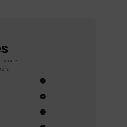
es
nt posées
soin.