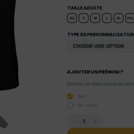
TAILLE ADULTE
XS
S
M
L
XL
XXL
TYPE DE PERSONNALISATIO
AJOUTER UN PRÉNOM ?
Donnez un style unique en pers
Non
Oui.
(
+
5,00
€
)
-
+