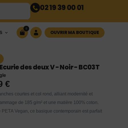
02 19 39 00 01
0
OUVRIR MA BOUTIQUE
S
curie des deux V - Noir - BC03T
gle
99
€
nches courtes et col rond, alliant modernité et
 grammage de 185 g/m² et une matière 100% coton.
 PETA Vegan, ce basique contemporain est parfait