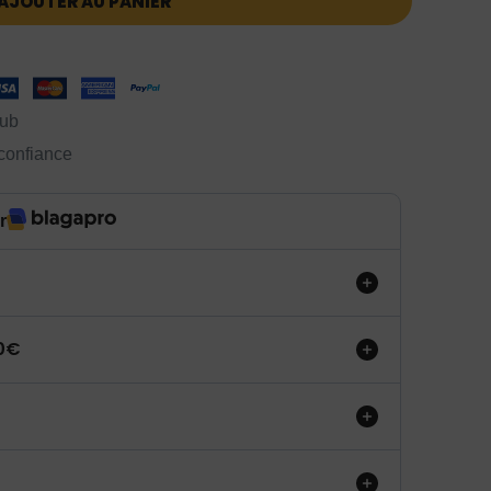
AJOUTER AU PANIER
lub
 confiance
r
50€