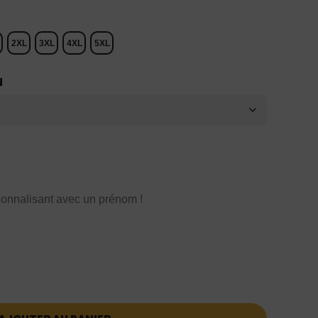
2XL
3XL
4XL
5XL
N
onnalisant avec un prénom !