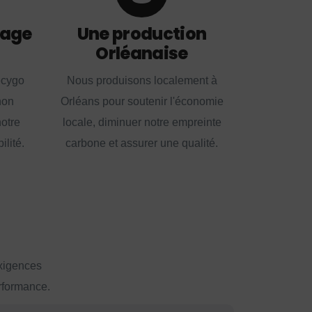
lage
Une production
Orléanaise
ecygo
Nous produisons localement à
non
Orléans pour soutenir l'économie
notre
locale, diminuer notre empreinte
lité.
carbone et assurer une qualité.
exigences
erformance.