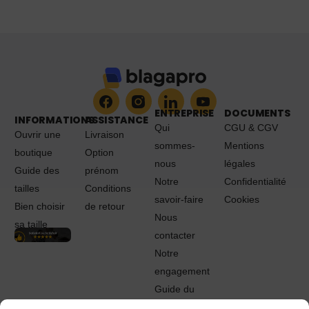
ENTREPRISE
DOCUMENTS
INFORMATIONS
ASSISTANCE
Qui
CGU & CGV
Ouvrir une
Livraison
sommes-
Mentions
boutique
Option
nous
légales
Guide des
prénom
Notre
Confidentialité
tailles
Conditions
savoir-faire
Cookies
Bien choisir
de retour
Nous
sa taille
contacter
Notre
engagement
Guide du
Pro