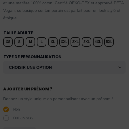
et une matière 100% coton. Certifié OEKO-TEX et approuvé PETA
Vegan, ce basique contemporain est parfait pour un look stylé et
éthique.
TAILLE ADULTE
XS
S
M
L
XL
XXL
2XL
3XL
4XL
5XL
TYPE DE PERSONNALISATION
AJOUTER UN PRÉNOM ?
Donnez un style unique en personnalisant avec un prénom !
Non
Oui.
(
+
5,00
€
)