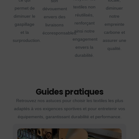
ce qui
locale,
son
textiles non
permet de
diminuer
dévouement
réutilisés,
diminuer le
notre
envers des
renforçant
gaspillage
empreinte
livraisons
ainsi notre
et la
carbone et
écoresponsables.
engagement
surproduction.
assurer une
envers la
qualité.
durabilité.
Guides pratiques
Retrouvez nos astuces pour choisir les textiles les plus
adaptés à vos exigences sportives et pour entretenir vos
équipements, garantissant durabilité et performance.