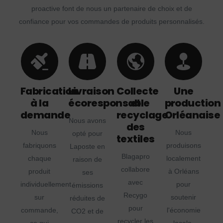
proactive font de nous un partenaire de choix et de
confiance pour vos commandes de produits personnalisés.
Fabrication
Livraison
Collecte
Une
à la
écoresponsable
et
production
demande
recyclage
Orléanaise
Nous avons
des
Nous
Nous
opté pour
textiles
fabriquons
produisons
Laposte en
Blagapro
chaque
localement
raison de
collabore
produit
à Orléans
ses
avec
individuellement
pour
émissions
Recygo
sur
soutenir
réduites de
pour
commande,
l'économie
CO2 et de
recycler les