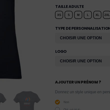
TAILLE ADULTE
XS
S
M
L
XL
2XL
TYPE DE PERSONNALISATIO
LOGO
AJOUTER UN PRÉNOM ?
Donnez un style unique en pers
Non
Oui.
(
+
5,00
€
)