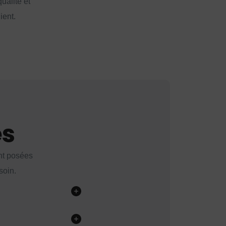
ualité et
ient.
es
nt posées
soin.