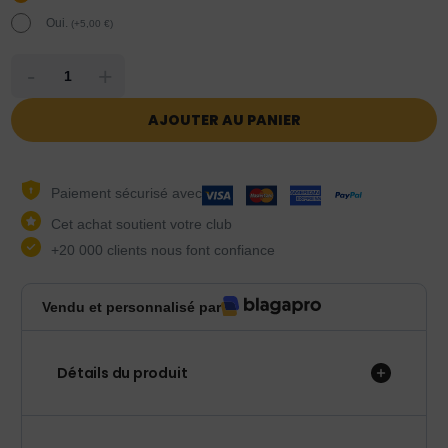
Oui.
(
+
5,00
€
)
-
+
AJOUTER AU PANIER
Paiement sécurisé avec
Cet achat soutient votre club
+20 000 clients nous font confiance
Vendu et personnalisé par
Détails du produit