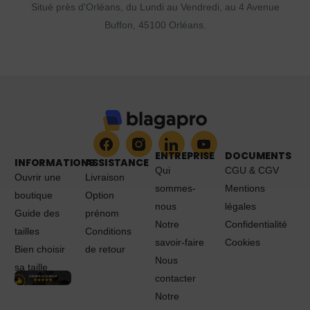
Situé près d'Orléans, du Lundi au Vendredi, au 4 Avenue
Buffon, 45100 Orléans.
ENTREPRISE
DOCUMENTS
INFORMATIONS
ASSISTANCE
Qui
CGU & CGV
Ouvrir une
Livraison
sommes-
Mentions
boutique
Option
nous
légales
Guide des
prénom
Notre
Confidentialité
tailles
Conditions
savoir-faire
Cookies
Bien choisir
de retour
Nous
sa taille
contacter
Notre