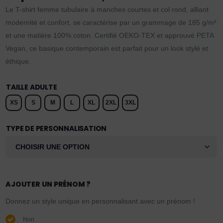
Le T-shirt femme tubulaire à manches courtes et col rond, alliant
modernité et confort, se caractérise par un grammage de 185 g/m²
et une matière 100% coton. Certifié OEKO-TEX et approuvé PETA
Vegan, ce basique contemporain est parfait pour un look stylé et
éthique.
TAILLE ADULTE
XS
S
M
L
XL
2XL
3XL
TYPE DE PERSONNALISATION
AJOUTER UN PRÉNOM ?
Donnez un style unique en personnalisant avec un prénom !
Non