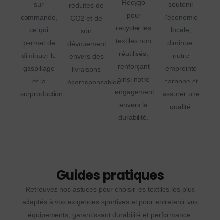
Recygo
sur
soutenir
réduites de
pour
commande,
l'économie
CO2 et de
recycler les
ce qui
locale,
son
textiles non
permet de
diminuer
dévouement
réutilisés,
diminuer le
notre
envers des
renforçant
gaspillage
empreinte
livraisons
ainsi notre
et la
carbone et
écoresponsables.
engagement
surproduction.
assurer une
envers la
qualité.
durabilité.
Guides pratiques
Retrouvez nos astuces pour choisir les textiles les plus
adaptés à vos exigences sportives et pour entretenir vos
équipements, garantissant durabilité et performance.