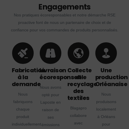
Engagements
Nos pratiques écoresponsables et notre démarche RSE
proactive font de nous un partenaire de choix et de
confiance pour vos commandes de produits personnalisés.
Fabrication
Livraison
Collecte
Une
à la
écoresponsable
et
production
demande
recyclage
Orléanaise
Nous avons
des
Nous
Nous
opté pour
textiles
fabriquons
produisons
Laposte en
Blagapro
chaque
localement
raison de
collabore
produit
à Orléans
ses
avec
individuellement
pour
émissions