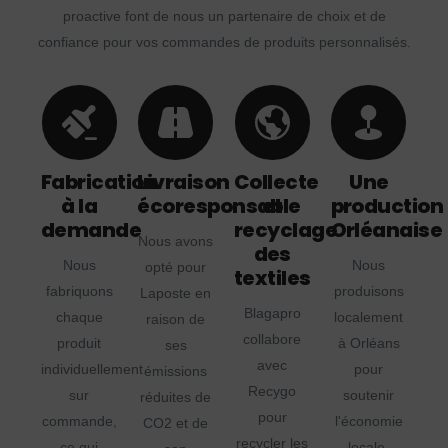
proactive font de nous un partenaire de choix et de
confiance pour vos commandes de produits personnalisés.
Fabrication
Livraison
Collecte
Une
à la
écoresponsable
et
production
demande
recyclage
Orléanaise
Nous avons
des
Nous
Nous
opté pour
textiles
fabriquons
produisons
Laposte en
Blagapro
chaque
localement
raison de
collabore
produit
à Orléans
ses
avec
individuellement
pour
émissions
Recygo
sur
soutenir
réduites de
pour
commande,
l'économie
CO2 et de
recycler les
ce qui
locale,