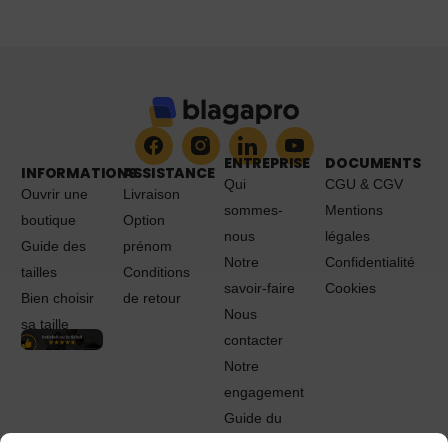
ENTREPRISE
DOCUMENTS
INFORMATIONS
ASSISTANCE
Qui
CGU & CGV
Ouvrir une
Livraison
sommes-
Mentions
boutique
Option
nous
légales
Guide des
prénom
Notre
Confidentialité
tailles
Conditions
savoir-faire
Cookies
Bien choisir
de retour
Nous
sa taille
contacter
Notre
engagement
Guide du
Pro