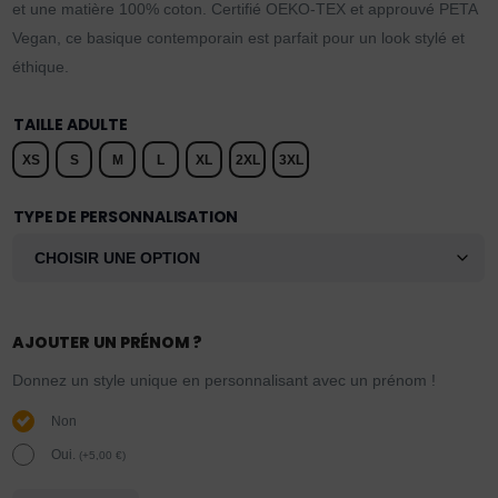
et une matière 100% coton. Certifié OEKO-TEX et approuvé PETA
Vegan, ce basique contemporain est parfait pour un look stylé et
éthique.
TAILLE ADULTE
XS
S
M
L
XL
2XL
3XL
TYPE DE PERSONNALISATION
AJOUTER UN PRÉNOM ?
Donnez un style unique en personnalisant avec un prénom !
Non
Oui.
(
+
5,00
€
)