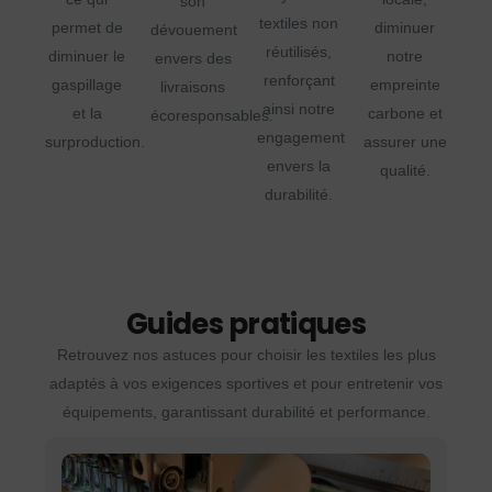
son
textiles non
permet de
diminuer
dévouement
réutilisés,
diminuer le
notre
envers des
renforçant
gaspillage
empreinte
livraisons
ainsi notre
et la
carbone et
écoresponsables.
engagement
surproduction.
assurer une
envers la
qualité.
durabilité.
Guides pratiques
Retrouvez nos astuces pour choisir les textiles les plus
adaptés à vos exigences sportives et pour entretenir vos
équipements, garantissant durabilité et performance.