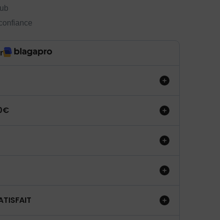
lub
 confiance
r
50€
ATISFAIT