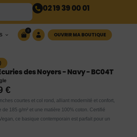
02 19 39 00 01
0
OUVRIR MA BOUTIQUE
S
)
curies des Noyers - Navy - BC04T
gle
99
€
ches courtes et col rond, alliant modernité et confort,
 de 185 g/m² et une matière 100% coton. Certifié
an, ce basique contemporain est parfait pour un