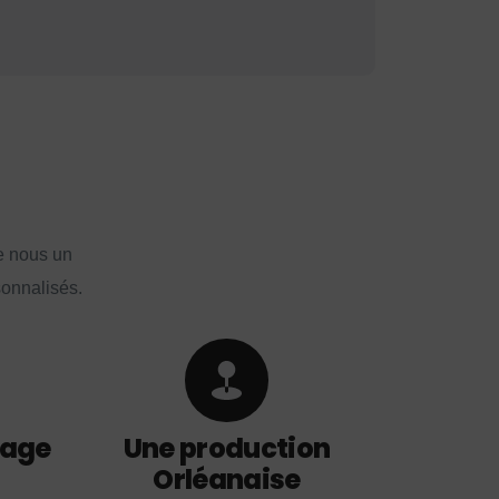
e nous un
sonnalisés.
lage
Une production
Orléanaise