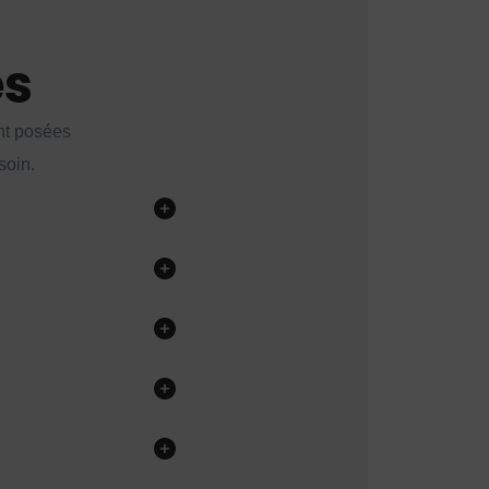
es
nt posées
soin.