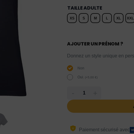
TAILLE ADULTE
XS
S
M
L
XL
XXL
AJOUTER UN PRÉNOM ?
Donnez un style unique en pers
Non
Oui.
(
+
5,00
€
)
-
+
Paiement sécurisé avec