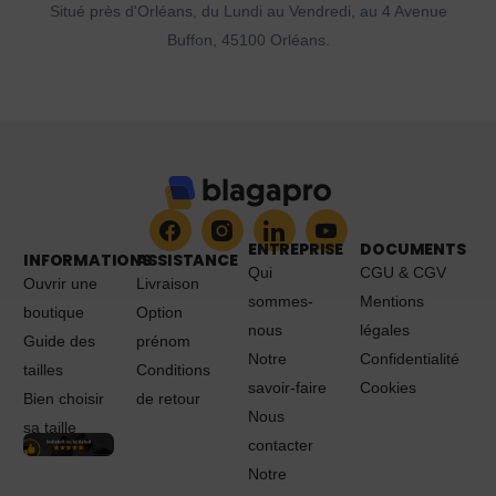
Situé près d'Orléans, du Lundi au Vendredi, au 4 Avenue
Buffon, 45100 Orléans.
ENTREPRISE
DOCUMENTS
INFORMATIONS
ASSISTANCE
Qui
CGU & CGV
Ouvrir une
Livraison
sommes-
Mentions
boutique
Option
nous
légales
Guide des
prénom
Notre
Confidentialité
tailles
Conditions
savoir-faire
Cookies
Bien choisir
de retour
Nous
sa taille
contacter
Notre