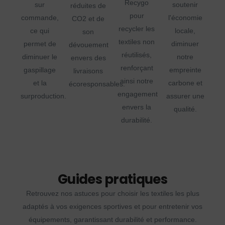
Recygo
sur
soutenir
réduites de
pour
commande,
l'économie
CO2 et de
recycler les
ce qui
locale,
son
textiles non
permet de
diminuer
dévouement
réutilisés,
diminuer le
notre
envers des
renforçant
gaspillage
empreinte
livraisons
ainsi notre
et la
carbone et
écoresponsables.
engagement
surproduction.
assurer une
envers la
qualité.
durabilité.
Guides pratiques
Retrouvez nos astuces pour choisir les textiles les plus
adaptés à vos exigences sportives et pour entretenir vos
équipements, garantissant durabilité et performance.