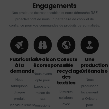
Engagements
Nos pratiques écoresponsables et notre démarche RSE
proactive font de nous un partenaire de choix et de
confiance pour vos commandes de produits personnalisés.
Fabrication
Livraison
Collecte
Une
à la
écoresponsable
et
production
demande
recyclage
Orléanaise
Nous avons
des
Nous
Nous
opté pour
textiles
fabriquons
produisons
Laposte en
Blagapro
chaque
localement
raison de
collabore
produit
à Orléans
ses
avec
individuellement
pour
émissions