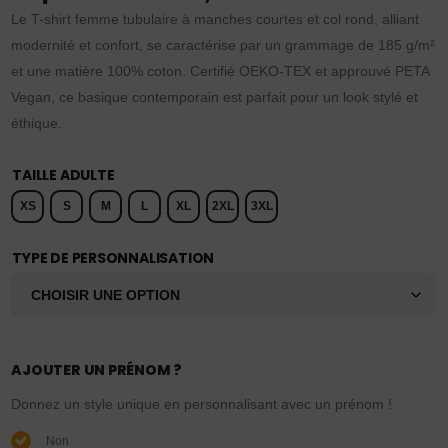
Le T-shirt femme tubulaire à manches courtes et col rond, alliant
modernité et confort, se caractérise par un grammage de 185 g/m²
et une matière 100% coton. Certifié OEKO-TEX et approuvé PETA
Vegan, ce basique contemporain est parfait pour un look stylé et
éthique.
TAILLE ADULTE
XS
S
M
L
XL
2XL
3XL
TYPE DE PERSONNALISATION
AJOUTER UN PRÉNOM ?
Donnez un style unique en personnalisant avec un prénom !
Non