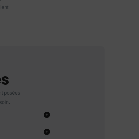
ient.
es
nt posées
soin.