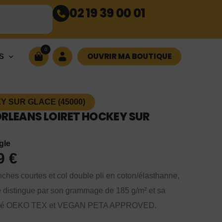
02 19 39 00 01
0
OUVRIR MA BOUTIQUE
S
 SUR GLACE (45000)
 ORLEANS LOIRET HOCKEY SUR
gle
99
€
nches courtes et col double pli en coton/élasthanne,
se distingue par son grammage de 185 g/m² et sa
rtifié OEKO TEX et VEGAN PETA APPROVED.