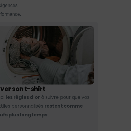
exigences
erformance.
ver son t-shirt
ici
les règles d’or
à suivre pour que vos
xtiles personnalisés
restent comme
ufs plus longtemps.