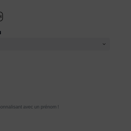
4
N
onnalisant avec un prénom !