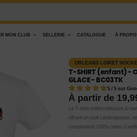
R MON CLUB
SELLERIE
CATALOGUE
À PROPO
ORLEANS LOIRET HOCKEY
T-SHIRT (enfant) -
GLACE - BC03TK
5 / 5 sur Goo
À partir de
19,
Le T-shirt enfant tubulaire à ma
offrant un look contemporain, 
composition 100% coton. Ce