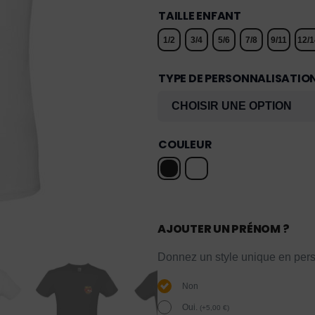
TAILLE ENFANT
1/2
3/4
5/6
7/8
9/11
12/1
TYPE DE PERSONNALISATIO
COULEUR
AJOUTER UN PRÉNOM ?
Donnez un style unique en pers
Non
Oui.
(
+
5,00
€
)