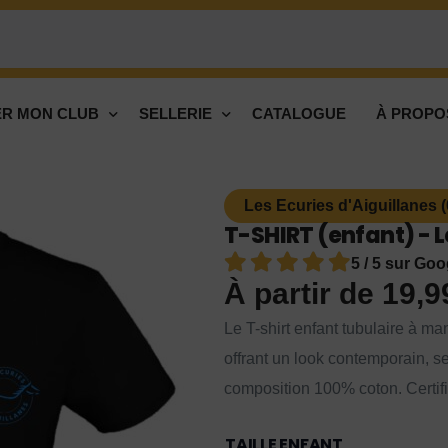
R MON CLUB
SELLERIE
CATALOGUE
À PROPO
Les Ecuries d'Aiguillanes 
T-SHIRT (enfant) - L
5 / 5 sur Goo
À partir de
19,
Le T-shirt enfant tubulaire à ma
offrant un look contemporain, 
composition 100% coton. Ce
TAILLE ENFANT