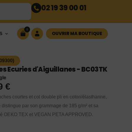
02 19 39 00 01
0
OUVRIR MA BOUTIQUE
S
(09300)
es Ecuries d'Aiguillanes - BC03TK
gle
99
€
nches courtes et col double pli en coton/élasthanne,
se distingue par son grammage de 185 g/m² et sa
rtifié OEKO TEX et VEGAN PETA APPROVED.