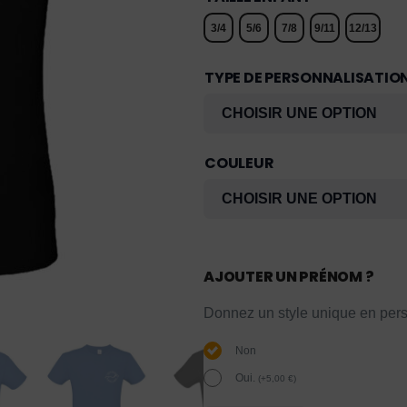
3/4
5/6
7/8
9/11
12/13
TYPE DE PERSONNALISATIO
COULEUR
AJOUTER UN PRÉNOM ?
Donnez un style unique en pers
Non
Oui.
(
+
5,00
€
)