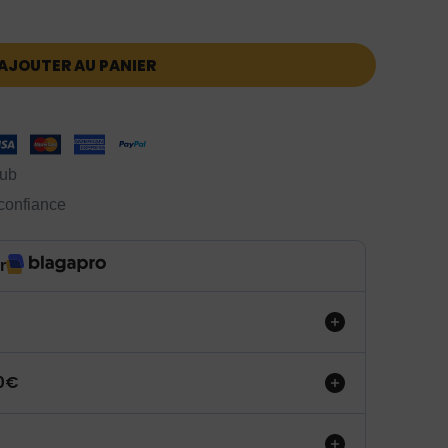
AJOUTER AU PANIER
lub
 confiance
r
50€