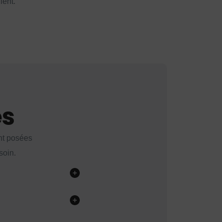
ient.
es
nt posées
soin.