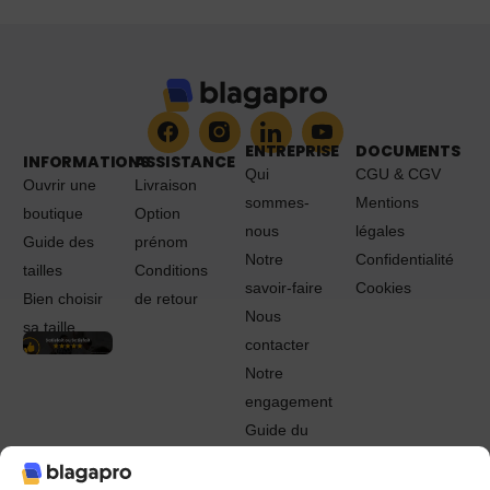
ENTREPRISE
DOCUMENTS
INFORMATIONS
ASSISTANCE
Qui
CGU & CGV
Ouvrir une
Livraison
sommes-
Mentions
boutique
Option
nous
légales
Guide des
prénom
Notre
Confidentialité
tailles
Conditions
savoir-faire
Cookies
Bien choisir
de retour
Nous
sa taille
contacter
Notre
engagement
Guide du
Pro
© 2022 - 2024 Blagapro. Tous droits réservés. Textiles