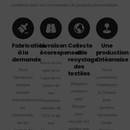
confiance pour vos commandes de produits personnalisés.
Fabrication
Livraison
Collecte
Une
à la
écoresponsable
et
production
demande
recyclage
Orléanaise
Nous avons
des
Nous
Nous
opté pour
textiles
fabriquons
produisons
Laposte en
Blagapro
chaque
localement
raison de
collabore
produit
à Orléans
ses
avec
individuellement
pour
émissions
Recygo
sur
soutenir
réduites de
pour
commande,
l'économie
CO2 et de
recycler les
ce qui
locale,
son
textiles non
permet de
diminuer