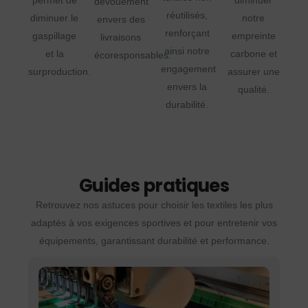
dévouement
réutilisés,
diminuer le
notre
envers des
renforçant
gaspillage
empreinte
livraisons
ainsi notre
et la
carbone et
écoresponsables.
engagement
surproduction.
assurer une
envers la
qualité.
durabilité.
Guides pratiques
Retrouvez nos astuces pour choisir les textiles les plus
adaptés à vos exigences sportives et pour entretenir vos
équipements, garantissant durabilité et performance.