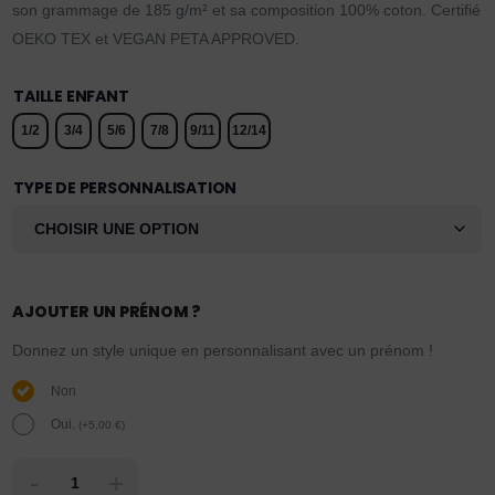
son grammage de 185 g/m² et sa composition 100% coton. Certifié
OEKO TEX et VEGAN PETA APPROVED.
TAILLE ENFANT
1/2
3/4
5/6
7/8
9/11
12/14
TYPE DE PERSONNALISATION
AJOUTER UN PRÉNOM ?
Donnez un style unique en personnalisant avec un prénom !
Non
Oui.
(
+
5,00
€
)
-
+