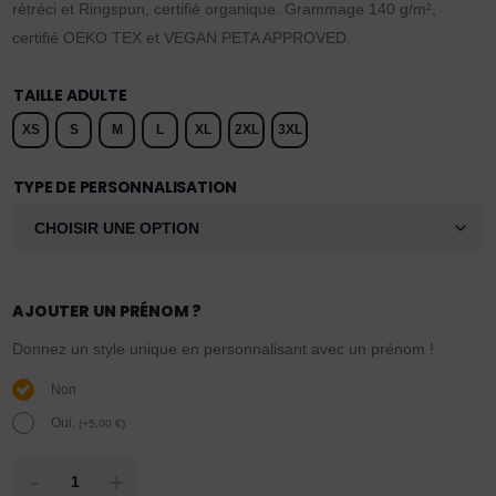
rétréci et Ringspun, certifié organique. Grammage 140 g/m²,
certifié OEKO TEX et VEGAN PETA APPROVED.
TAILLE ADULTE
XS
S
M
L
XL
2XL
3XL
TYPE DE PERSONNALISATION
AJOUTER UN PRÉNOM ?
Donnez un style unique en personnalisant avec un prénom !
Non
Oui.
(
+
5,00
€
)
-
+