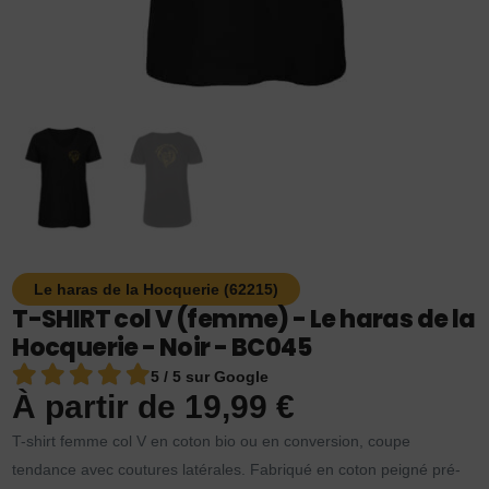
Le haras de la Hocquerie (62215)
T-SHIRT col V (femme) - Le haras de la
Hocquerie - Noir - BC045
5 / 5 sur Google
À partir de
19,99
€
T-shirt femme col V en coton bio ou en conversion, coupe
tendance avec coutures latérales. Fabriqué en coton peigné pré-