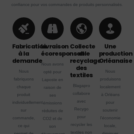
confiance pour vos commandes de produits personnalisés.
Fabrication
Livraison
Collecte
Une
à la
écoresponsable
et
production
demande
recyclage
Orléanaise
Nous avons
des
Nous
Nous
opté pour
textiles
fabriquons
produisons
Laposte en
Blagapro
chaque
localement
raison de
collabore
produit
à Orléans
ses
avec
individuellement
pour
émissions
Recygo
sur
soutenir
réduites de
pour
commande,
l'économie
CO2 et de
recycler les
ce qui
locale,
son
textiles non
permet de
diminuer