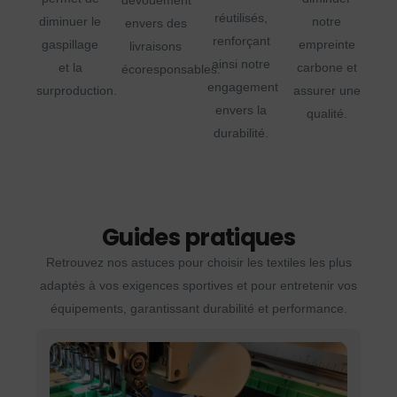
dévouement
réutilisés,
diminuer le
notre
envers des
renforçant
gaspillage
empreinte
livraisons
ainsi notre
et la
carbone et
écoresponsables.
engagement
surproduction.
assurer une
envers la
qualité.
durabilité.
Guides pratiques
Retrouvez nos astuces pour choisir les textiles les plus
adaptés à vos exigences sportives et pour entretenir vos
équipements, garantissant durabilité et performance.