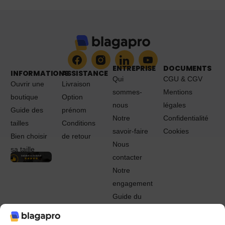
ENTREPRISE
DOCUMENTS
INFORMATIONS
ASSISTANCE
Qui
CGU & CGV
Ouvrir une
Livraison
sommes-
Mentions
boutique
Option
nous
légales
Guide des
prénom
Notre
Confidentialité
tailles
Conditions
savoir-faire
Cookies
Bien choisir
de retour
Nous
sa taille
contacter
Notre
engagement
Guide du
Pro
© 2022 - 2024 Blagapro. Tous droits réservés. Textiles