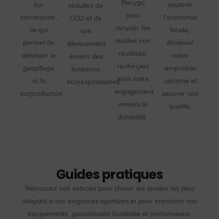
Recygo
sur
soutenir
réduites de
pour
commande,
l'économie
CO2 et de
recycler les
ce qui
locale,
son
textiles non
permet de
diminuer
dévouement
réutilisés,
diminuer le
notre
envers des
renforçant
gaspillage
empreinte
livraisons
ainsi notre
et la
carbone et
écoresponsables.
engagement
surproduction.
assurer une
envers la
qualité.
durabilité.
Guides pratiques
Retrouvez nos astuces pour choisir les textiles les plus
adaptés à vos exigences sportives et pour entretenir vos
équipements, garantissant durabilité et performance.