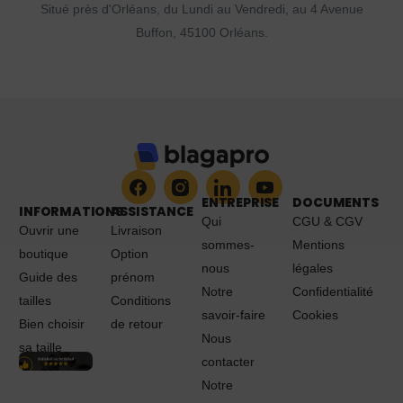
Situé près d'Orléans, du Lundi au Vendredi, au 4 Avenue
Buffon, 45100 Orléans.
ENTREPRISE
DOCUMENTS
INFORMATIONS
ASSISTANCE
Qui
CGU & CGV
Ouvrir une
Livraison
sommes-
Mentions
boutique
Option
nous
légales
Guide des
prénom
Notre
Confidentialité
tailles
Conditions
savoir-faire
Cookies
Bien choisir
de retour
Nous
sa taille
contacter
Notre