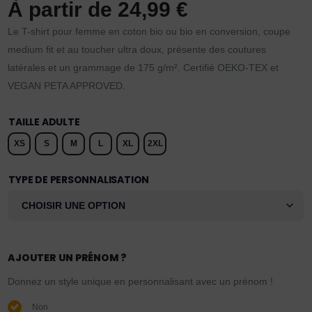
À partir de
24,99
€
Le T-shirt pour femme en coton bio ou bio en conversion, coupe
medium fit et au toucher ultra doux, présente des coutures
latérales et un grammage de 175 g/m². Certifié OEKO-TEX et
VEGAN PETA APPROVED.
TAILLE ADULTE
XS
S
M
L
XL
2XL
TYPE DE PERSONNALISATION
AJOUTER UN PRÉNOM ?
Donnez un style unique en personnalisant avec un prénom !
Non