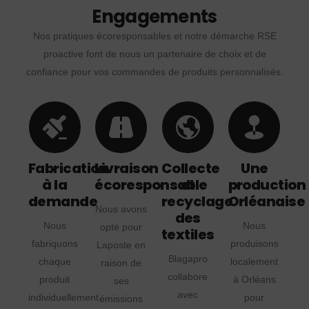
Engagements
Nos pratiques écoresponsables et notre démarche RSE
proactive font de nous un partenaire de choix et de
confiance pour vos commandes de produits personnalisés.
Fabrication
Livraison
Collecte
Une
à la
écoresponsable
et
production
demande
recyclage
Orléanaise
Nous avons
des
Nous
Nous
opté pour
textiles
fabriquons
produisons
Laposte en
Blagapro
chaque
localement
raison de
collabore
produit
à Orléans
ses
avec
individuellement
pour
émissions