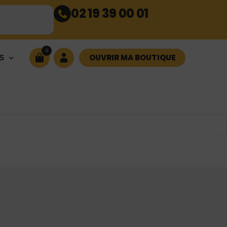
02 19 39 00 01
0
OUVRIR MA BOUTIQUE
S