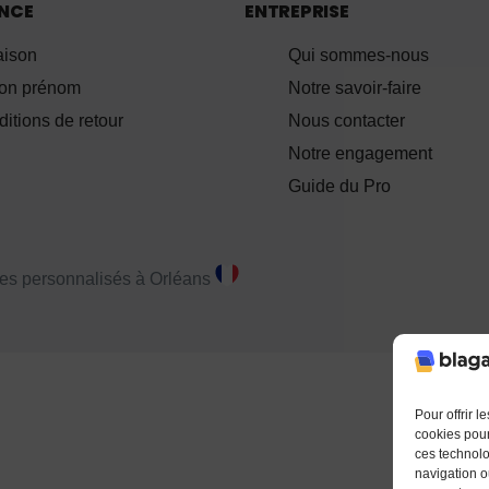
ANCE
ENTREPRISE
aison
Qui sommes-nous
ion prénom
Notre savoir-faire
itions de retour
Nous contacter
Notre engagement
Guide du Pro
les personnalisés à Orléans
Pour offrir 
cookies pour
ces technolo
navigation ou