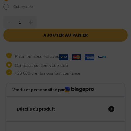
Oui.
(
+
5,00
€
)
-
+
AJOUTER AU PANIER
Paiement sécurisé avec
Cet achat soutient votre club
+20 000 clients nous font confiance
Vendu et personnalisé par
Détails du produit