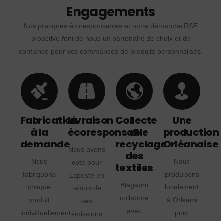
Engagements
Nos pratiques écoresponsables et notre démarche RSE
proactive font de nous un partenaire de choix et de
confiance pour vos commandes de produits personnalisés.
Fabrication
Livraison
Collecte
Une
à la
écoresponsable
et
production
demande
recyclage
Orléanaise
Nous avons
des
Nous
Nous
opté pour
textiles
fabriquons
produisons
Laposte en
Blagapro
chaque
localement
raison de
collabore
produit
à Orléans
ses
avec
individuellement
pour
émissions