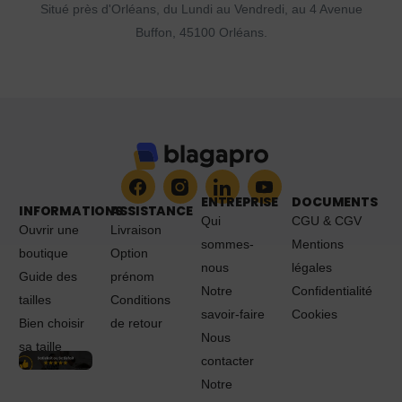
Situé près d'Orléans, du Lundi au Vendredi, au 4 Avenue
Buffon, 45100 Orléans.
ENTREPRISE
DOCUMENTS
INFORMATIONS
ASSISTANCE
Qui
CGU & CGV
Ouvrir une
Livraison
sommes-
Mentions
boutique
Option
nous
légales
Guide des
prénom
Notre
Confidentialité
tailles
Conditions
savoir-faire
Cookies
Bien choisir
de retour
Nous
sa taille
contacter
Notre