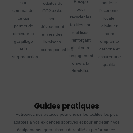
Recygo
sur
soutenir
réduites de
pour
commande,
l'économie
CO2 et de
recycler les
ce qui
locale,
son
textiles non
permet de
diminuer
dévouement
réutilisés,
diminuer le
notre
envers des
renforçant
gaspillage
empreinte
livraisons
ainsi notre
et la
carbone et
écoresponsables.
engagement
surproduction.
assurer une
envers la
qualité.
durabilité.
Guides pratiques
Retrouvez nos astuces pour choisir les textiles les plus
adaptés à vos exigences sportives et pour entretenir vos
équipements, garantissant durabilité et performance.