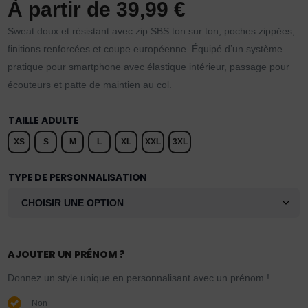
À partir de
39,99
€
Sweat doux et résistant avec zip SBS ton sur ton, poches zippées,
finitions renforcées et coupe européenne. Équipé d’un système
pratique pour smartphone avec élastique intérieur, passage pour
écouteurs et patte de maintien au col.
TAILLE ADULTE
XS
S
M
L
XL
XXL
3XL
TYPE DE PERSONNALISATION
AJOUTER UN PRÉNOM ?
Donnez un style unique en personnalisant avec un prénom !
Non