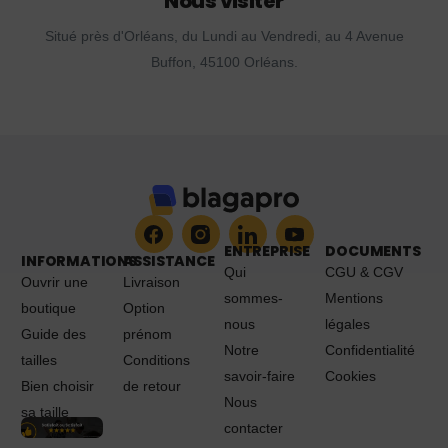
Nous visiter
Situé près d'Orléans, du Lundi au Vendredi, au 4 Avenue
Buffon, 45100 Orléans.
ENTREPRISE
DOCUMENTS
INFORMATIONS
ASSISTANCE
Qui
CGU & CGV
Ouvrir une
Livraison
sommes-
Mentions
boutique
Option
nous
légales
Guide des
prénom
Notre
Confidentialité
tailles
Conditions
savoir-faire
Cookies
Bien choisir
de retour
Nous
sa taille
contacter