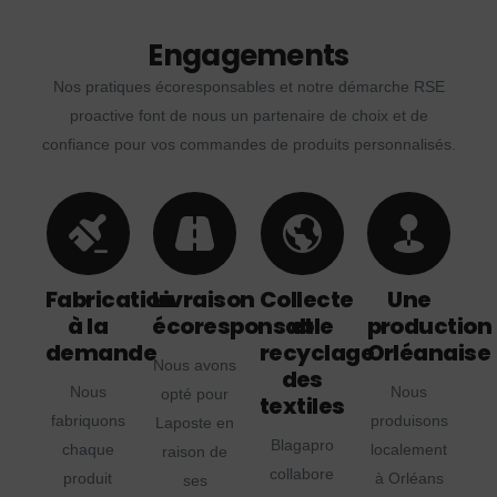
Engagements
Nos pratiques écoresponsables et notre démarche RSE
proactive font de nous un partenaire de choix et de
confiance pour vos commandes de produits personnalisés.
Fabrication
Livraison
Collecte
Une
à la
écoresponsable
et
production
demande
recyclage
Orléanaise
Nous avons
des
Nous
Nous
opté pour
textiles
fabriquons
produisons
Laposte en
Blagapro
chaque
localement
raison de
collabore
produit
à Orléans
ses