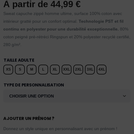
À partir de
44,99
€
Sweat capuche zippé homme ultime, surface 100% coton avec
intérieur gratté pour un confort optimal.
Technologie PST et fil
continu en polyester pour une durabilité exceptionnelle.
80%
coton peigné pré-rétréci Ringspun et 20% polyester recyclé certifié,
280 g/m².
TAILLE ADULTE
XS
S
M
L
XL
XXL
2XL
3XL
4XL
TYPE DE PERSONNALISATION
AJOUTER UN PRÉNOM ?
Donnez un style unique en personnalisant avec un prénom !