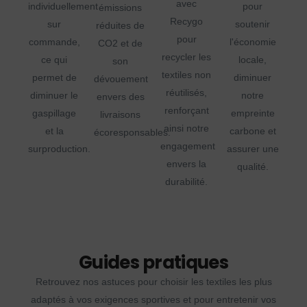
avec
individuellement
pour
émissions
Recygo
sur
soutenir
réduites de
pour
commande,
l'économie
CO2 et de
recycler les
ce qui
locale,
son
textiles non
permet de
diminuer
dévouement
réutilisés,
diminuer le
notre
envers des
renforçant
gaspillage
empreinte
livraisons
ainsi notre
et la
carbone et
écoresponsables.
engagement
surproduction.
assurer une
envers la
qualité.
durabilité.
Guides pratiques
Retrouvez nos astuces pour choisir les textiles les plus
adaptés à vos exigences sportives et pour entretenir vos