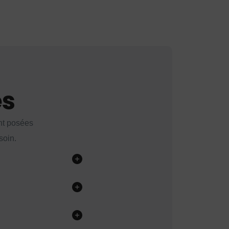
es
nt posées
soin.