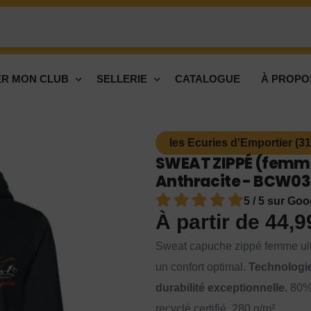
R MON CLUB
SELLERIE
CATALOGUE
À PROPO
les Ecuries d'Emportier (3
SWEAT ZIPPÉ (femme) 
Anthracite - BCW0
5 / 5 sur Goo
À partir de
44,
Sweat capuche zippé femme ulti
un confort optimal.
Technologie
durabilité exceptionnelle.
80% 
recyclé certifié, 280 g/m².