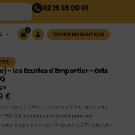
02 19 39 00 01
0
OUVRIR MA BOUTIQUE
S
1790)
- les Ecuries d'Emportier - Gris
3Q
gle
99
€
me, surface 100% coton avec intérieur gratté pour
 PST et fil continu en polyester pour une
coton peigné pré-rétréci Ringspun et 20% polyester