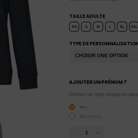
TAILLE ADULTE
XS
S
M
L
XL
XXL
TYPE DE PERSONNALISATIO
AJOUTER UN PRÉNOM ?
Donnez un style unique en pers
Non
Oui.
(
+
5,00
€
)
-
+