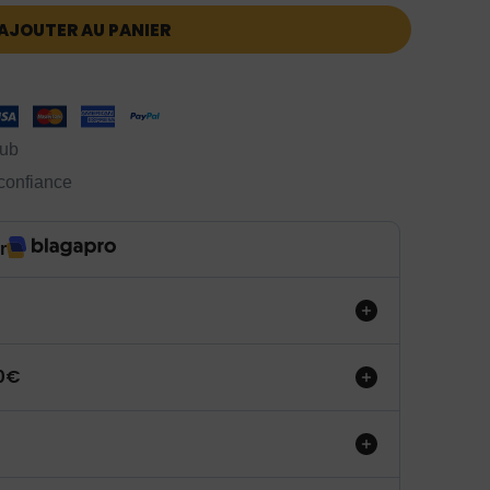
AJOUTER AU PANIER
lub
 confiance
r
50€