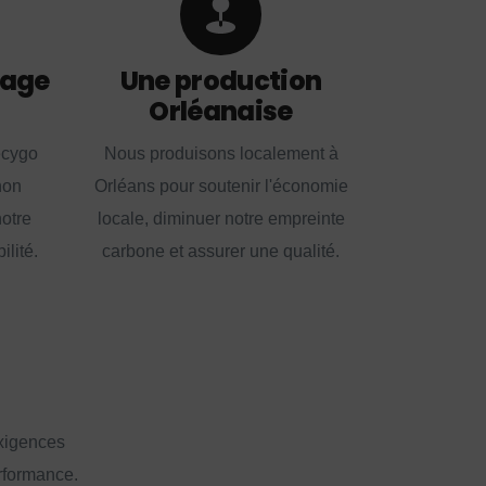
lage
Une production
Orléanaise
ecygo
Nous produisons localement à
non
Orléans pour soutenir l'économie
notre
locale, diminuer notre empreinte
lité.
carbone et assurer une qualité.
exigences
erformance.