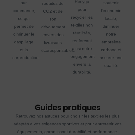
Recygo
sur
soutenir
réduites de
pour
commande,
l'économie
CO2 et de
recycler les
ce qui
locale,
son
textiles non
permet de
diminuer
dévouement
réutilisés,
diminuer le
notre
envers des
renforçant
gaspillage
empreinte
livraisons
ainsi notre
et la
carbone et
écoresponsables.
engagement
surproduction.
assurer une
envers la
qualité.
durabilité.
Guides pratiques
Retrouvez nos astuces pour choisir les textiles les plus
adaptés à vos exigences sportives et pour entretenir vos
équipements, garantissant durabilité et performance.