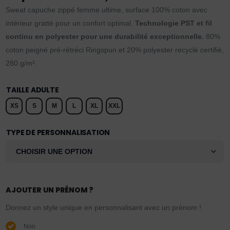
Sweat capuche zippé femme ultime, surface 100% coton avec
intérieur gratté pour un confort optimal.
Technologie PST et fil
continu en polyester pour une durabilité exceptionnelle.
80%
coton peigné pré-rétréci Ringspun et 20% polyester recyclé certifié,
280 g/m².
TAILLE ADULTE
XS
S
M
L
XL
XXL
TYPE DE PERSONNALISATION
AJOUTER UN PRÉNOM ?
Donnez un style unique en personnalisant avec un prénom !
Non