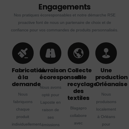
Engagements
Nos pratiques écoresponsables et notre démarche RSE
proactive font de nous un partenaire de choix et de
confiance pour vos commandes de produits personnalisés.
Fabrication
Livraison
Collecte
Une
à la
écoresponsable
et
production
demande
recyclage
Orléanaise
Nous avons
des
Nous
Nous
opté pour
textiles
fabriquons
produisons
Laposte en
Blagapro
chaque
localement
raison de
collabore
produit
à Orléans
ses
avec
individuellement
pour
émissions