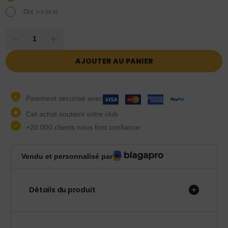
Oui.
(
+
5,00
€
)
-
+
AJOUTER AU PANIER
Paiement sécurisé avec
Cet achat soutient votre club
+20 000 clients nous font confiance
Vendu et personnalisé par
Détails du produit