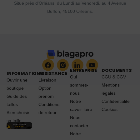
Situé près d'Orléans, du Lundi au Vendredi, au 4 Avenue
Buffon, 45100 Orléans.
ENTREPRISE
DOCUMENTS
INFORMATIONS
ASSISTANCE
Qui
CGU & CGV
Ouvrir une
Livraison
sommes-
Mentions
boutique
Option
nous
légales
Guide des
prénom
Notre
Confidentialité
tailles
Conditions
savoir-faire
Cookies
Bien choisir
de retour
Nous
sa taille
contacter
Notre