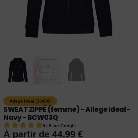
Allege Ideal (26400)
SWEAT ZIPPÉ (femme) - Allege Ideal -
Navy - BCW03Q
5 / 5 sur Google
À partir de
44,99
€