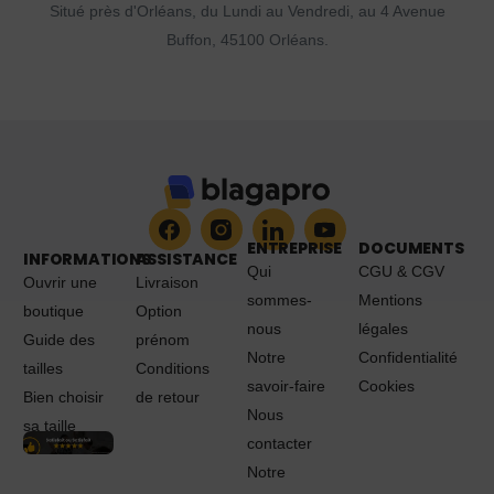
Situé près d'Orléans, du Lundi au Vendredi, au 4 Avenue
Buffon, 45100 Orléans.
ENTREPRISE
DOCUMENTS
INFORMATIONS
ASSISTANCE
Qui
CGU & CGV
Ouvrir une
Livraison
sommes-
Mentions
boutique
Option
nous
légales
Guide des
prénom
Notre
Confidentialité
tailles
Conditions
savoir-faire
Cookies
Bien choisir
de retour
Nous
sa taille
contacter
Notre