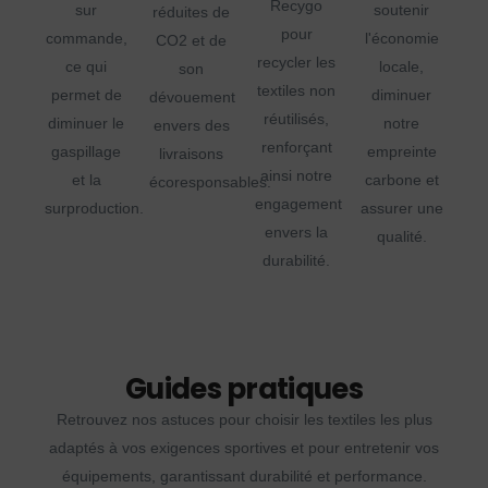
Recygo
sur
soutenir
réduites de
pour
commande,
l'économie
CO2 et de
recycler les
ce qui
locale,
son
textiles non
permet de
diminuer
dévouement
réutilisés,
diminuer le
notre
envers des
renforçant
gaspillage
empreinte
livraisons
ainsi notre
et la
carbone et
écoresponsables.
engagement
surproduction.
assurer une
envers la
qualité.
durabilité.
Guides pratiques
Retrouvez nos astuces pour choisir les textiles les plus
adaptés à vos exigences sportives et pour entretenir vos
équipements, garantissant durabilité et performance.