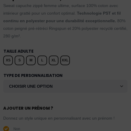
Sweat capuche zippé femme ultime, surface 100% coton avec
intérieur gratté pour un confort optimal.
Technologie PST et fil
continu en polyester pour une durabilité exceptionnelle.
80%
coton peigné pré-rétréci Ringspun et 20% polyester recyclé certifié,
280 g/m².
TAILLE ADULTE
XS
S
M
L
XL
XXL
TYPE DE PERSONNALISATION
AJOUTER UN PRÉNOM ?
Donnez un style unique en personnalisant avec un prénom !
Non