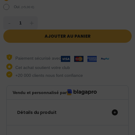
Oui.
(
+
5,00
€
)
-
+
AJOUTER AU PANIER
Paiement sécurisé avec
Cet achat soutient votre club
+20 000 clients nous font confiance
Vendu et personnalisé par
Détails du produit