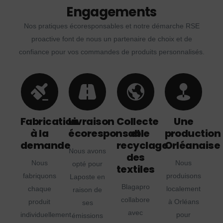
Engagements
Nos pratiques écoresponsables et notre démarche RSE
proactive font de nous un partenaire de choix et de
confiance pour vos commandes de produits personnalisés.
Fabrication
Livraison
Collecte
Une
à la
écoresponsable
et
production
demande
recyclage
Orléanaise
Nous avons
des
Nous
Nous
opté pour
textiles
fabriquons
produisons
Laposte en
Blagapro
chaque
localement
raison de
collabore
produit
à Orléans
ses
avec
individuellement
pour
émissions