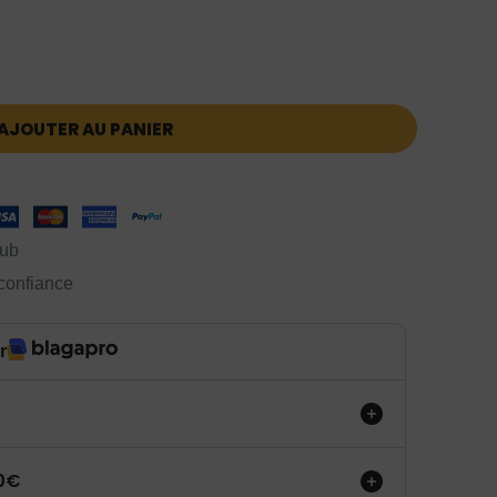
AJOUTER AU PANIER
lub
 confiance
r
50€