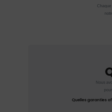
Chaque a
notr
Q
Nous avo
pour
Quelles garanties o