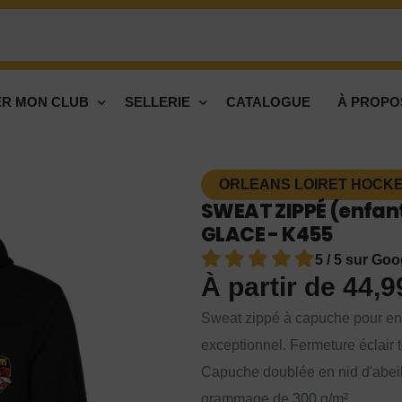
R MON CLUB
SELLERIE
CATALOGUE
À PROPO
ORLEANS LOIRET HOCKEY
SWEAT ZIPPÉ (enfan
GLACE - K455
5 / 5 sur Goo
À partir de
44,
Sweat zippé à capuche pour enfan
exceptionnel. Fermeture éclair t
Capuche doublée en nid d'abeil
grammage de 300 g/m².