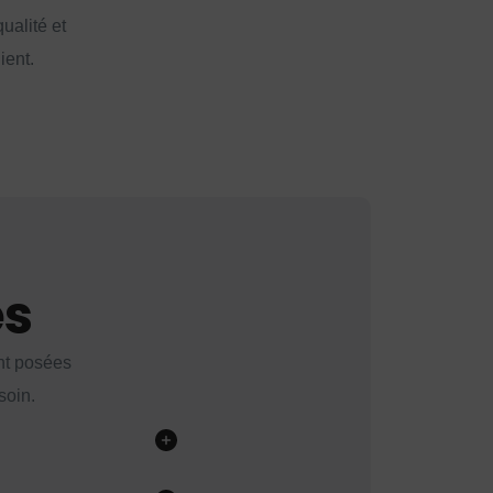
ualité et
ient.
es
nt posées
soin.