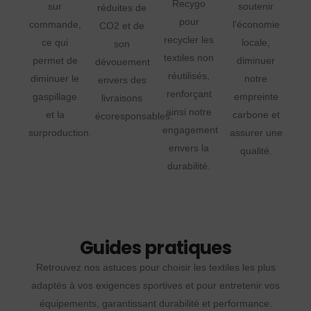
Recygo
sur
soutenir
réduites de
pour
commande,
l'économie
CO2 et de
recycler les
ce qui
locale,
son
textiles non
permet de
diminuer
dévouement
réutilisés,
diminuer le
notre
envers des
renforçant
gaspillage
empreinte
livraisons
ainsi notre
et la
carbone et
écoresponsables.
engagement
surproduction.
assurer une
envers la
qualité.
durabilité.
Guides pratiques
Retrouvez nos astuces pour choisir les textiles les plus
adaptés à vos exigences sportives et pour entretenir vos
équipements, garantissant durabilité et performance.