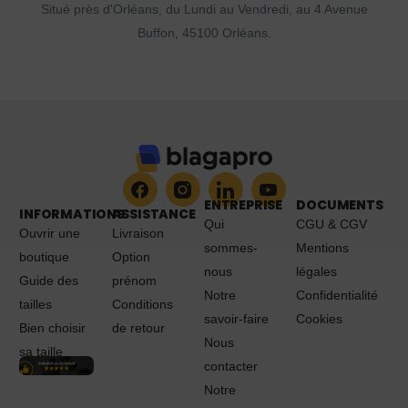
Situé près d'Orléans, du Lundi au Vendredi, au 4 Avenue
Buffon, 45100 Orléans.
ENTREPRISE
DOCUMENTS
INFORMATIONS
ASSISTANCE
Qui
CGU & CGV
Ouvrir une
Livraison
sommes-
Mentions
boutique
Option
nous
légales
Guide des
prénom
Notre
Confidentialité
tailles
Conditions
savoir-faire
Cookies
Bien choisir
de retour
Nous
sa taille
contacter
Notre