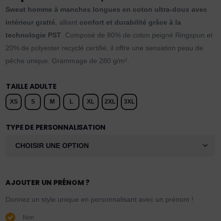
Sweat homme à manches longues en coton ultra-doux avec
intérieur gratté
, alliant
confort et durabilité grâce à la
technologie PST
. Composé de 80% de coton peigné Ringspun et
20% de polyester recyclé certifié, il offre une sensation peau de
pêche unique. Grammage de 280 g/m².
TAILLE ADULTE
XS
S
M
L
XL
2XL
3XL
TYPE DE PERSONNALISATION
AJOUTER UN PRÉNOM ?
Donnez un style unique en personnalisant avec un prénom !
Non