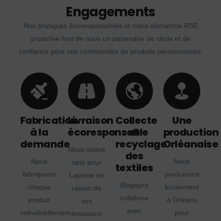
Engagements
Nos pratiques écoresponsables et notre démarche RSE
proactive font de nous un partenaire de choix et de
confiance pour vos commandes de produits personnalisés.
Fabrication
Livraison
Collecte
Une
à la
écoresponsable
et
production
demande
recyclage
Orléanaise
Nous avons
des
Nous
Nous
opté pour
textiles
fabriquons
produisons
Laposte en
Blagapro
chaque
localement
raison de
collabore
produit
à Orléans
ses
avec
individuellement
pour
émissions