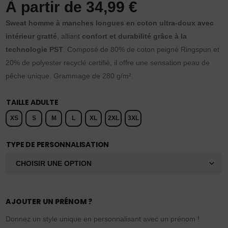
À partir de
34,99
€
Sweat homme à manches longues en coton ultra-doux avec
intérieur gratté
, alliant
confort et durabilité grâce à la
technologie PST
. Composé de 80% de coton peigné Ringspun et
20% de polyester recyclé certifié, il offre une sensation peau de
pêche unique. Grammage de 280 g/m².
TAILLE ADULTE
XS
S
M
L
XL
2XL
3XL
TYPE DE PERSONNALISATION
AJOUTER UN PRÉNOM ?
Donnez un style unique en personnalisant avec un prénom !