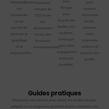
avec
individuellement
pour
émissions
Recygo
sur
soutenir
réduites de
pour
commande,
l'économie
CO2 et de
recycler les
ce qui
locale,
son
textiles non
permet de
diminuer
dévouement
réutilisés,
diminuer le
notre
envers des
renforçant
gaspillage
empreinte
livraisons
ainsi notre
et la
carbone et
écoresponsables.
engagement
surproduction.
assurer une
envers la
qualité.
durabilité.
Guides pratiques
Retrouvez nos astuces pour choisir les textiles les plus
adaptés à vos exigences sportives et pour entretenir vos