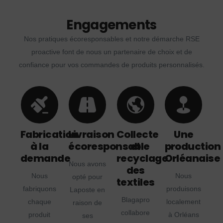
Engagements
Nos pratiques écoresponsables et notre démarche RSE
proactive font de nous un partenaire de choix et de
confiance pour vos commandes de produits personnalisés.
Fabrication
Livraison
Collecte
Une
à la
écoresponsable
et
production
demande
recyclage
Orléanaise
Nous avons
des
Nous
Nous
opté pour
textiles
fabriquons
produisons
Laposte en
Blagapro
chaque
localement
raison de
collabore
produit
à Orléans
ses