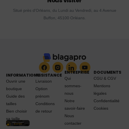
Nous visiter
Situé près d'Orléans, du Lundi au Vendredi, au 4 Avenue
Buffon, 45100 Orléans.
ENTREPRISE
DOCUMENTS
INFORMATIONS
ASSISTANCE
Qui
CGU & CGV
Ouvrir une
Livraison
sommes-
Mentions
boutique
Option
nous
légales
Guide des
prénom
Notre
Confidentialité
tailles
Conditions
savoir-faire
Cookies
Bien choisir
de retour
Nous
sa taille
contacter