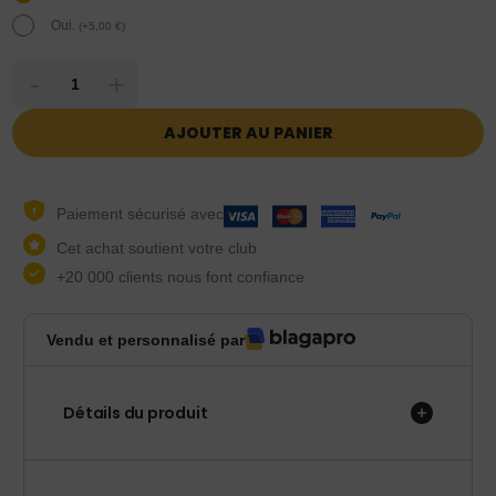
Oui.
(
+
5,00
€
)
-
+
AJOUTER AU PANIER
Paiement sécurisé avec
Cet achat soutient votre club
+20 000 clients nous font confiance
Vendu et personnalisé par
Détails du produit