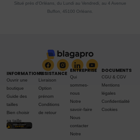
Situé près d'Orléans, du Lundi au Vendredi, au 4 Avenue
Buffon, 45100 Orléans.
ENTREPRISE
DOCUMENTS
INFORMATIONS
ASSISTANCE
Qui
CGU & CGV
Ouvrir une
Livraison
sommes-
Mentions
boutique
Option
nous
légales
Guide des
prénom
Notre
Confidentialité
tailles
Conditions
savoir-faire
Cookies
Bien choisir
de retour
Nous
sa taille
contacter
Notre