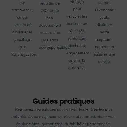
Recygo
sur
soutenir
réduites de
pour
commande,
l'économie
CO2 et de
recycler les
ce qui
locale,
son
textiles non
permet de
diminuer
dévouement
réutilisés,
diminuer le
notre
envers des
renforçant
gaspillage
empreinte
livraisons
ainsi notre
et la
carbone et
écoresponsables.
engagement
surproduction.
assurer une
envers la
qualité.
durabilité.
Guides pratiques
Retrouvez nos astuces pour choisir les textiles les plus
adaptés à vos exigences sportives et pour entretenir vos
équipements, garantissant durabilité et performance.