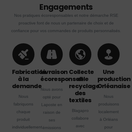
Engagements
Nos pratiques écoresponsables et notre démarche RSE
proactive font de nous un partenaire de choix et de
confiance pour vos commandes de produits personnalisés.
Fabrication
Livraison
Collecte
Une
à la
écoresponsable
et
production
demande
recyclage
Orléanaise
Nous avons
des
Nous
Nous
opté pour
textiles
fabriquons
produisons
Laposte en
Blagapro
chaque
localement
raison de
collabore
produit
à Orléans
ses
avec
individuellement
pour
émissions