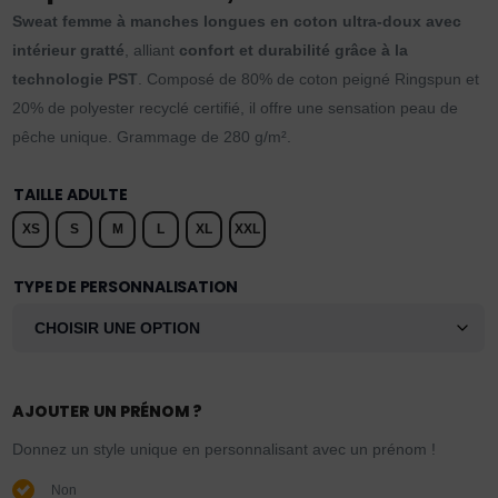
Sweat femme à manches longues en coton ultra-doux avec
intérieur gratté
, alliant
confort et durabilité grâce à la
technologie PST
. Composé de 80% de coton peigné Ringspun et
20% de polyester recyclé certifié, il offre une sensation peau de
pêche unique. Grammage de 280 g/m².
TAILLE ADULTE
XS
S
M
L
XL
XXL
TYPE DE PERSONNALISATION
AJOUTER UN PRÉNOM ?
Donnez un style unique en personnalisant avec un prénom !
Non