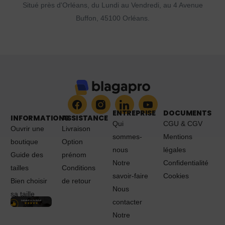
Situé près d'Orléans, du Lundi au Vendredi, au 4 Avenue
Buffon, 45100 Orléans.
ENTREPRISE
DOCUMENTS
INFORMATIONS
ASSISTANCE
Qui
CGU & CGV
Ouvrir une
Livraison
sommes-
Mentions
boutique
Option
nous
légales
Guide des
prénom
Notre
Confidentialité
tailles
Conditions
savoir-faire
Cookies
Bien choisir
de retour
Nous
sa taille
contacter
Notre