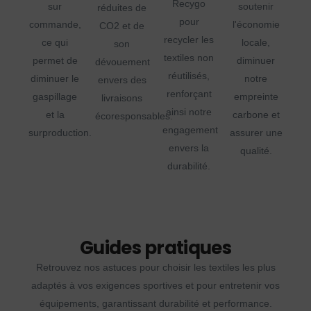
Recygo
sur
soutenir
réduites de
pour
commande,
l'économie
CO2 et de
recycler les
ce qui
locale,
son
textiles non
permet de
diminuer
dévouement
réutilisés,
diminuer le
notre
envers des
renforçant
gaspillage
empreinte
livraisons
ainsi notre
et la
carbone et
écoresponsables.
engagement
surproduction.
assurer une
envers la
qualité.
durabilité.
Guides pratiques
Retrouvez nos astuces pour choisir les textiles les plus
adaptés à vos exigences sportives et pour entretenir vos
équipements, garantissant durabilité et performance.