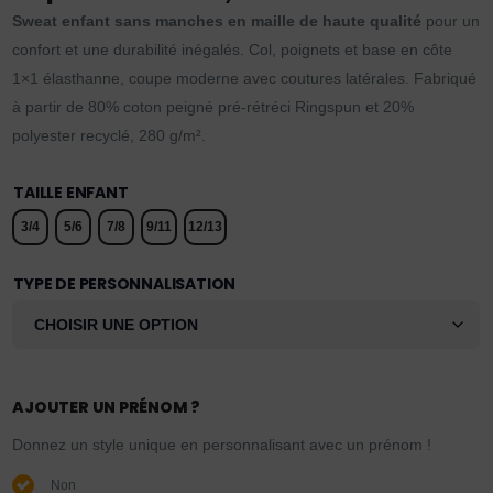
Sweat enfant sans manches en maille de haute qualité
pour un
confort et une durabilité inégalés. Col, poignets et base en côte
1×1 élasthanne, coupe moderne avec coutures latérales. Fabriqué
à partir de 80% coton peigné pré-rétréci Ringspun et 20%
polyester recyclé, 280 g/m².
TAILLE ENFANT
3/4
5/6
7/8
9/11
12/13
TYPE DE PERSONNALISATION
AJOUTER UN PRÉNOM ?
Donnez un style unique en personnalisant avec un prénom !
Non