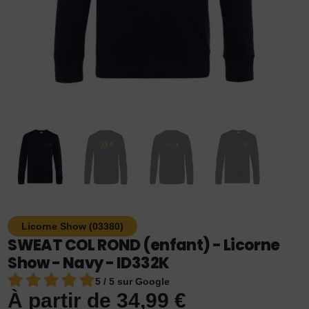
Licorne Show (03380)
SWEAT COL ROND (enfant) - Licorne
Show - Navy - ID332K
5 / 5 sur Google
À partir de
34,99
€