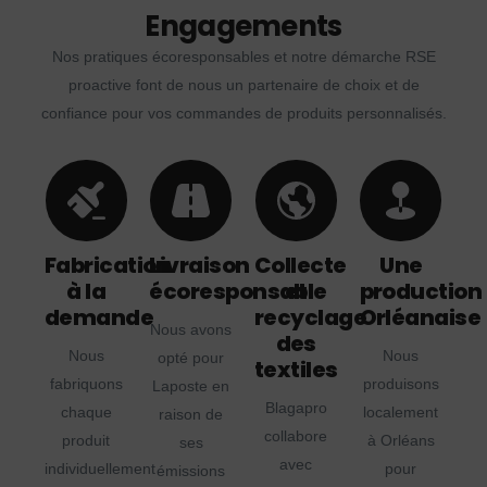
Engagements
Nos pratiques écoresponsables et notre démarche RSE
proactive font de nous un partenaire de choix et de
confiance pour vos commandes de produits personnalisés.
Fabrication
Livraison
Collecte
Une
à la
écoresponsable
et
production
demande
recyclage
Orléanaise
Nous avons
des
Nous
Nous
opté pour
textiles
fabriquons
produisons
Laposte en
Blagapro
chaque
localement
raison de
collabore
produit
à Orléans
ses
avec
individuellement
pour
émissions