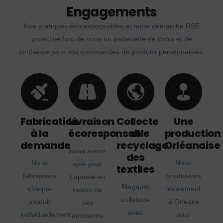
Engagements
Nos pratiques écoresponsables et notre démarche RSE
proactive font de nous un partenaire de choix et de
confiance pour vos commandes de produits personnalisés.
Fabrication
Livraison
Collecte
Une
à la
écoresponsable
et
production
demande
recyclage
Orléanaise
Nous avons
des
Nous
Nous
opté pour
textiles
fabriquons
produisons
Laposte en
Blagapro
chaque
localement
raison de
collabore
produit
à Orléans
ses
avec
individuellement
pour
émissions