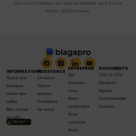
Situé près d'Orléans, du Lundi au Vendredi, au 4 Avenue
Buffon, 45100 Orléans.
ENTREPRISE
DOCUMENTS
INFORMATIONS
ASSISTANCE
Qui
CGU & CGV
Ouvrir une
Livraison
sommes-
Mentions
boutique
Option
nous
légales
Guide des
prénom
Notre
Confidentialité
tailles
Conditions
savoir-faire
Cookies
Bien choisir
de retour
Nous
sa taille
contacter
Notre