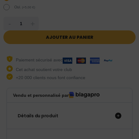
Oui.
(
+
5,00
€
)
-
+
AJOUTER AU PANIER
Paiement sécurisé avec
Cet achat soutient votre club
+20 000 clients nous font confiance
Vendu et personnalisé par
Détails du produit