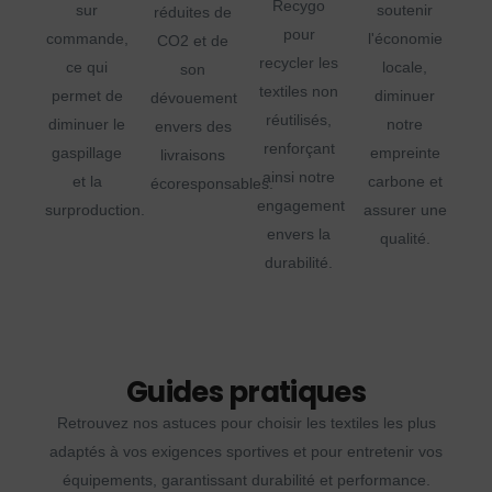
Recygo
sur
soutenir
réduites de
pour
commande,
l'économie
CO2 et de
recycler les
ce qui
locale,
son
textiles non
permet de
diminuer
dévouement
réutilisés,
diminuer le
notre
envers des
renforçant
gaspillage
empreinte
livraisons
ainsi notre
et la
carbone et
écoresponsables.
engagement
surproduction.
assurer une
envers la
qualité.
durabilité.
Guides pratiques
Retrouvez nos astuces pour choisir les textiles les plus
adaptés à vos exigences sportives et pour entretenir vos
équipements, garantissant durabilité et performance.