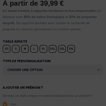
À partir de
39,99
€
Le sweat homme à capuche tendance et éco-responsable
est
fabriqué avec
80% de coton biologique
et
20% de polyester
recyclé
. Sa capuche doublée avec cordon et sa bande de
propreté en chevron garantissent un confort optimal.
TAILLE ADULTE
XS
S
M
L
XL
XXL
2XL
3XL
TYPE DE PERSONNALISATION
AJOUTER UN PRÉNOM ?
Donnez un style unique en personnalisant avec un prénom !
Non