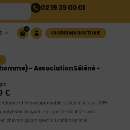
02 19 39 00 01
0
OUVRIR MA BOUTIQUE
S
)
omme) - Association Séléné -
gle
99
€
endance et éco-responsable
est fabriqué avec
80%
 polyester recyclé
. Sa capuche doublée avec
en chevron garantissent un confort optimal.