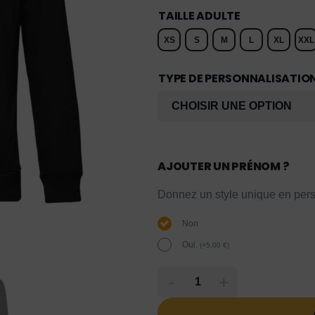
TAILLE ADULTE
XS
S
M
L
XL
XXL
TYPE DE PERSONNALISATIO
AJOUTER UN PRÉNOM ?
Donnez un style unique en pers
Non
Oui.
(
+
5,00
€
)
-
+