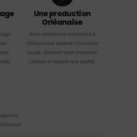
lage
Une production
Orléanaise
ecygo
Nous produisons localement à
non
Orléans pour soutenir l'économie
notre
locale, diminuer notre empreinte
lité.
carbone et assurer une qualité.
exigences
erformance.