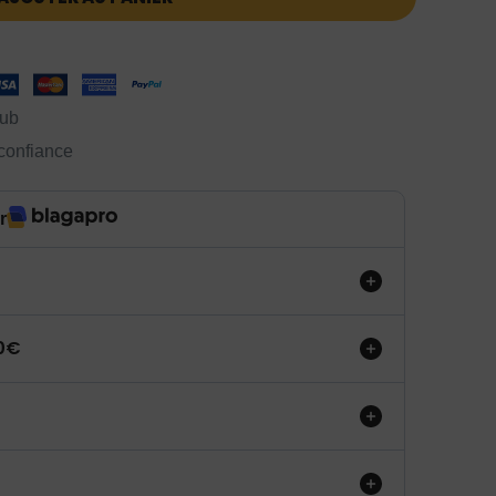
lub
 confiance
r
50€