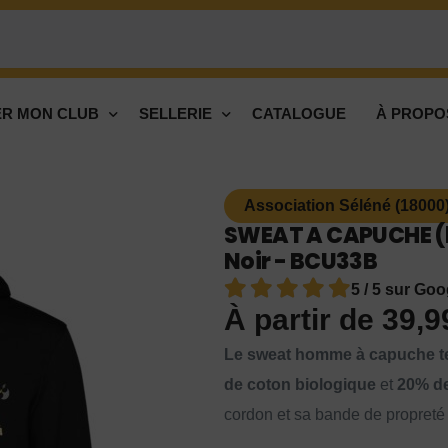
R MON CLUB
SELLERIE
CATALOGUE
À PROPO
Association Séléné (18000
SWEAT A CAPUCHE (h
Noir - BCU33B
5 / 5 sur Goo
À partir de
39,
Le sweat homme à capuche t
de coton biologique
et
20% de
cordon et sa bande de propreté 