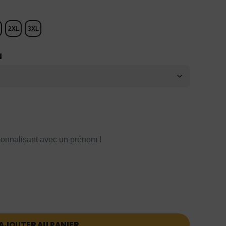
2XL
3XL
N
onnalisant avec un prénom !
AJOUTER AU PANIER