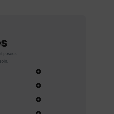
es
nt posées
soin.