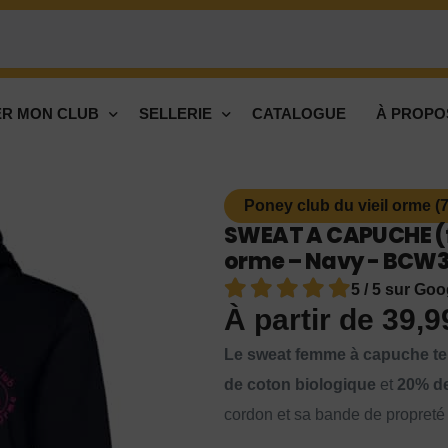
R MON CLUB
SELLERIE
CATALOGUE
À PROPO
Poney club du vieil orme (
SWEAT A CAPUCHE (f
orme – Navy - BCW
5 / 5 sur Goo
À partir de
39,
Le sweat femme à capuche te
de coton biologique
et
20% de
cordon et sa bande de propreté 