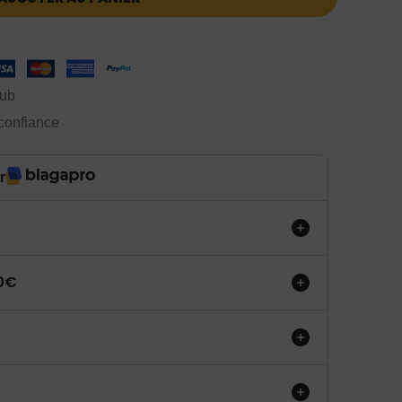
lub
 confiance
r
50€