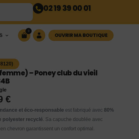
02 19 39 00 01
0
OUVRIR MA BOUTIQUE
S
78120)
emme) – Poney club du vieil
34B
gle
99
€
ndance et éco-responsable
est fabriqué avec
80%
 polyester recyclé
. Sa capuche doublée avec
en chevron garantissent un confort optimal.