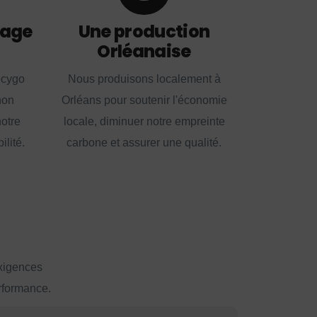
lage
Une production
Orléanaise
ecygo
Nous produisons localement à
non
Orléans pour soutenir l'économie
notre
locale, diminuer notre empreinte
lité.
carbone et assurer une qualité.
exigences
erformance.