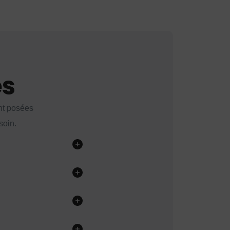
es
nt posées
soin.