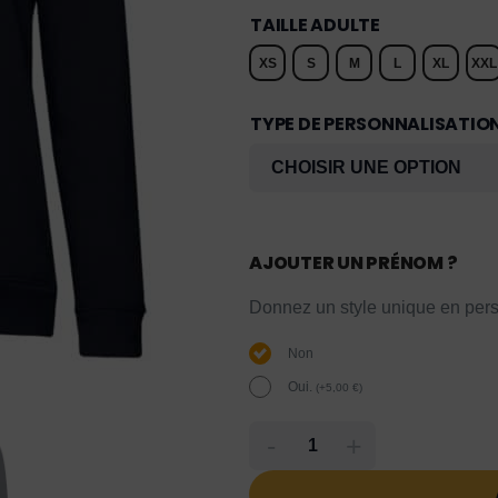
TAILLE ADULTE
XS
S
M
L
XL
XXL
TYPE DE PERSONNALISATIO
AJOUTER UN PRÉNOM ?
Donnez un style unique en pers
Non
Oui.
(
+
5,00
€
)
-
+