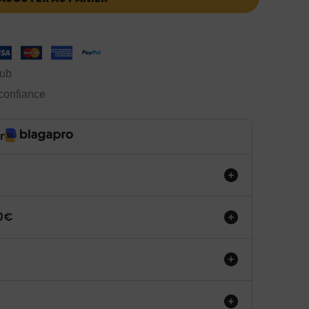
lub
 confiance
r
50€