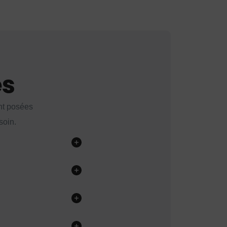
es
nt posées
soin.