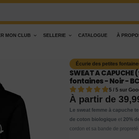
R MON CLUB
SELLERIE
CATALOGUE
À PROPO
Écurie des petites fontaine
SWEAT A CAPUCHE (f
fontaines - Noir - 
5 / 5 sur Goo
À partir de
39,
Le sweat femme à capuche te
de coton biologique
et
20% de
cordon et sa bande de propreté 