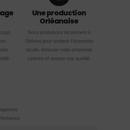
lage
Une production
Orléanaise
ecygo
Nous produisons localement à
non
Orléans pour soutenir l'économie
notre
locale, diminuer notre empreinte
lité.
carbone et assurer une qualité.
exigences
erformance.