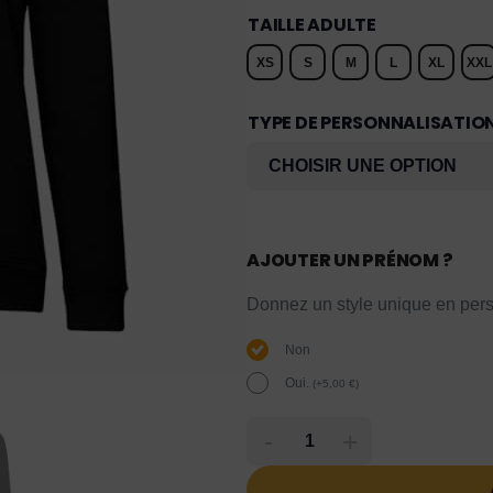
TAILLE ADULTE
XS
S
M
L
XL
XXL
TYPE DE PERSONNALISATIO
AJOUTER UN PRÉNOM ?
Donnez un style unique en pers
Non
Oui.
(
+
5,00
€
)
-
+