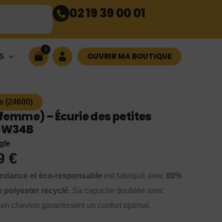
02 19 39 00 01
0
OUVRIR MA BOUTIQUE
S
s (24600)
emme) – Écurie des petites
BCW34B
gle
99
€
ndance et éco-responsable
est fabriqué avec
80%
 polyester recyclé
. Sa capuche doublée avec
en chevron garantissent un confort optimal.