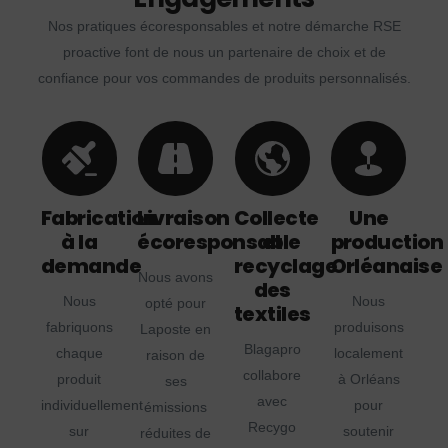
Nos pratiques écoresponsables et notre démarche RSE
proactive font de nous un partenaire de choix et de
confiance pour vos commandes de produits personnalisés.
Fabrication
Livraison
Collecte
Une
à la
écoresponsable
et
production
demande
recyclage
Orléanaise
Nous avons
des
Nous
Nous
opté pour
textiles
fabriquons
produisons
Laposte en
Blagapro
chaque
localement
raison de
collabore
produit
à Orléans
ses
avec
individuellement
pour
émissions
Recygo
sur
soutenir
réduites de