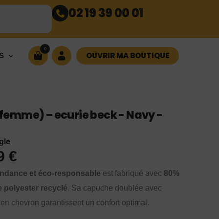
02 19 39 00 01
0
OUVRIR MA BOUTIQUE
S
emme) – ecurie beck - Navy -
gle
99
€
ndance et éco-responsable
est fabriqué avec
80%
 polyester recyclé
. Sa capuche doublée avec
en chevron garantissent un confort optimal.