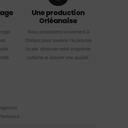
lage
Une production
Orléanaise
ecygo
Nous produisons localement à
non
Orléans pour soutenir l'économie
notre
locale, diminuer notre empreinte
lité.
carbone et assurer une qualité.
exigences
erformance.