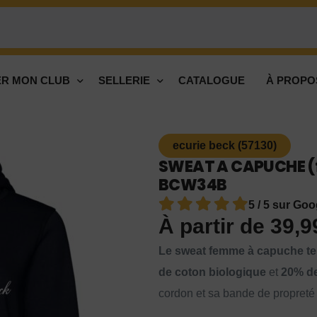
R MON CLUB
SELLERIE
CATALOGUE
À PROPO
ecurie beck (57130)
SWEAT A CAPUCHE (f
BCW34B
5 / 5 sur Goo
À partir de
39,
Le sweat femme à capuche te
de coton biologique
et
20% de
cordon et sa bande de propreté 