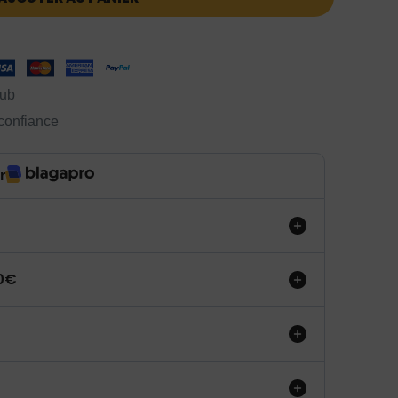
lub
 confiance
r
50€