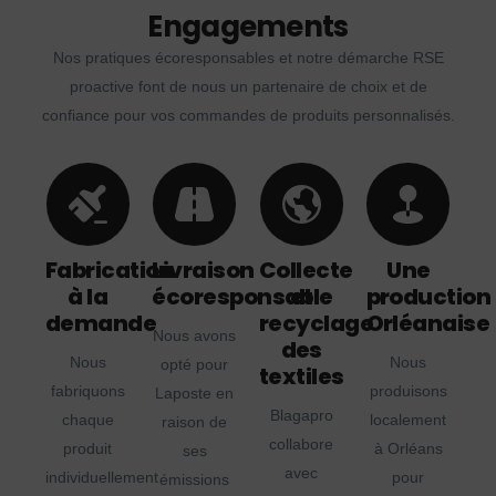
Engagements
Nos pratiques écoresponsables et notre démarche RSE
proactive font de nous un partenaire de choix et de
confiance pour vos commandes de produits personnalisés.
Fabrication
Livraison
Collecte
Une
à la
écoresponsable
et
production
demande
recyclage
Orléanaise
Nous avons
des
Nous
Nous
opté pour
textiles
fabriquons
produisons
Laposte en
Blagapro
chaque
localement
raison de
collabore
produit
à Orléans
ses
avec
individuellement
pour
émissions