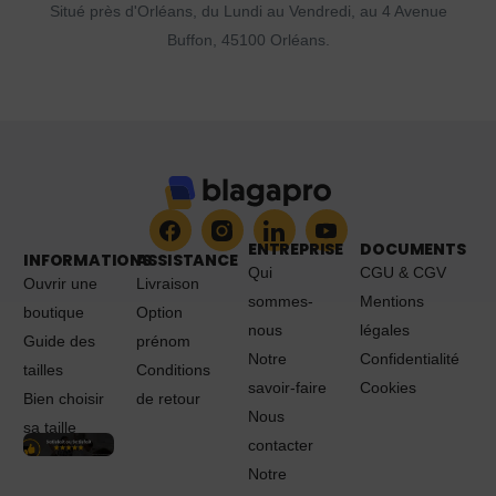
Situé près d'Orléans, du Lundi au Vendredi, au 4 Avenue
Buffon, 45100 Orléans.
ENTREPRISE
DOCUMENTS
INFORMATIONS
ASSISTANCE
Qui
CGU & CGV
Ouvrir une
Livraison
sommes-
Mentions
boutique
Option
nous
légales
Guide des
prénom
Notre
Confidentialité
tailles
Conditions
savoir-faire
Cookies
Bien choisir
de retour
Nous
sa taille
contacter
Notre