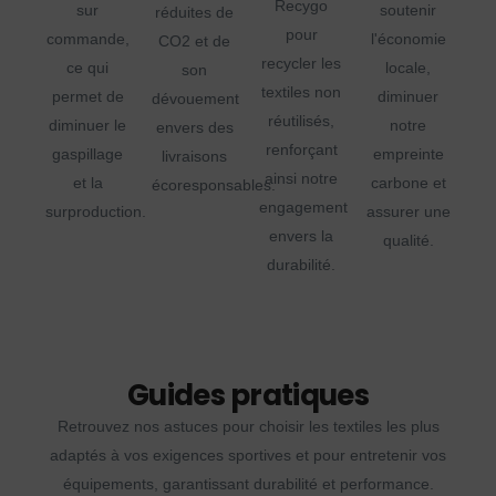
Recygo
sur
soutenir
réduites de
pour
commande,
l'économie
CO2 et de
recycler les
ce qui
locale,
son
textiles non
permet de
diminuer
dévouement
réutilisés,
diminuer le
notre
envers des
renforçant
gaspillage
empreinte
livraisons
ainsi notre
et la
carbone et
écoresponsables.
engagement
surproduction.
assurer une
envers la
qualité.
durabilité.
Guides pratiques
Retrouvez nos astuces pour choisir les textiles les plus
adaptés à vos exigences sportives et pour entretenir vos
équipements, garantissant durabilité et performance.