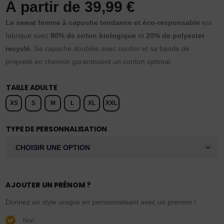
À partir de
39,99
€
Le sweat femme à capuche tendance et éco-responsable
est
fabriqué avec
80% de coton biologique
et
20% de polyester
recyclé
. Sa capuche doublée avec cordon et sa bande de
propreté en chevron garantissent un confort optimal.
TAILLE ADULTE
XS
S
M
L
XL
XXL
TYPE DE PERSONNALISATION
AJOUTER UN PRÉNOM ?
Donnez un style unique en personnalisant avec un prénom !
Non